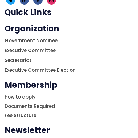
Quick Links
Organization
Government Nominee
Executive Committee
Secretariat
Executive Committee Election
Membership
How to apply
Documents Required
Fee Structure
Newsletter