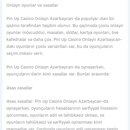
Onlayn oyunlar və xasallar
Pin Up Casino Onlayn Azərbaycan-da populyar olan bir
qazino tərəfindən təqdim olunur. Bu qazinoda çoxlu onlayn
oyunlar mövcuddur, məsələn, slotlar, kartya oyunları, live
kafedralar və daha çox. Pin Up Casino Onlayn Azərbaycan-
dəki oyunların çoxlu variantları var, bu da oyunçuların
seçim imkanı verir.
Pin Up Casino Onlayn Azərbaycan-da oynayarkən,
oyunçuların dərin kimi xasallar var. Bunlar arasında:
Əsas xasallar
Əsas xasallar: Pin Up Casino Onlayn Azərbaycan-da
oynayarkən, oyunçuların hesablarının sərfiyyəli hissəsini
qorunması, oyunların adil və təhlükəsiz olması, və
oyunların təhlükəsiz və sərfiyyəli oynanması kimi
məqsədlər var. Qazinoda oyunların adil oynanması təmin