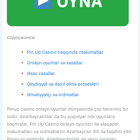
OYNA
Содержимое
Pin Up Casino haqqında məlumatlar
Onlayn oyunlar və xasallar
Əsas xasallar
Qeydiyyat və daxil olma prosesleri
Əməliyyatçı və xidmətlər
Pinup casino onlayn oyunlar dünyasında çox tanınmış bir
isidir. Azərbaycanlılar da bu populyar növ oyunlara
keçmişlər. Pin Up Casino onlayn oyunları ilə əlaqədar
məlumatları və xidmətlərini Azərbaycan dili ilə təqdim edir.
Pinap az saytında, Azərbaycanlılar ən yaxşı oyunları,