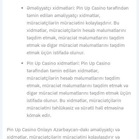
Əməliyyatçı xidmətləri: Pin Up Casino tərəfindən
təmin edilən əməliyyatçı xidmətlər,
müraciətçilərin müraciətini kolaylaşdırır. Bu
xidmətlər, müraciətçilərin hesab məlumatlarını
təqdim etmək, müraciət məlumatlarını təqdim
etmək və digər müraciət məlumatlarını təqdim
etmək üçün istifadə olunur.
Pin Up Casino xidmətləri: Pin Up Casino
tərəfindən təmin edilən xidmətlər,
müraciətçilərin hesab məlumatlarını təqdim
etmək, müraciət məlumatlarını təqdim etmək və
digər müraciət məlumatlarını təqdim etmək üçün
istifadə olunur. Bu xidmətlər, müraciətçilərin
müraciətini təhlükəsiz və sürətli həll etməsinə
kömək edir.
Pin Up Casino Onlayn Azərbaycan-dakı əməliyyatçı və
xidmətlər, müraciətçilərin müraciətini kolaylaşdırır və