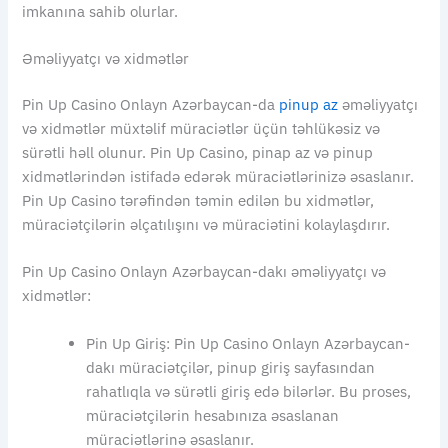
imkanına sahib olurlar.
Əməliyyatçı və xidmətlər
Pin Up Casino Onlayn Azərbaycan-da
pinup az
əməliyyatçı
və xidmətlər müxtəlif müraciətlər üçün təhlükəsiz və
sürətli həll olunur. Pin Up Casino, pinap az və pinup
xidmətlərindən istifadə edərək müraciətlərinizə əsaslanır.
Pin Up Casino tərəfindən təmin edilən bu xidmətlər,
müraciətçilərin əlçatılışını və müraciətini kolaylaşdırır.
Pin Up Casino Onlayn Azərbaycan-dakı əməliyyatçı və
xidmətlər:
Pin Up Giriş: Pin Up Casino Onlayn Azərbaycan-
dakı müraciətçilər, pinup giriş sayfasından
rahatlıqla və sürətli giriş edə bilərlər. Bu proses,
müraciətçilərin hesabınıza əsaslanan
müraciətlərinə əsaslanır.