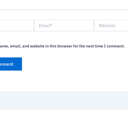
Email*
Website
ame, email, and website in this browser for the next time I comment.