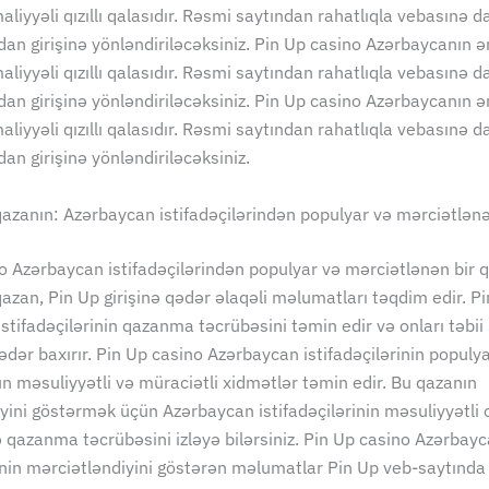
iyyəli qızıllı qalasıdır. Rəsmi saytından rahatlıqla vebasınə da
dan girişinə yönləndiriləcəksiniz. Pin Up casino Azərbaycanın ə
iyyəli qızıllı qalasıdır. Rəsmi saytından rahatlıqla vebasınə da
dan girişinə yönləndiriləcəksiniz. Pin Up casino Azərbaycanın ə
iyyəli qızıllı qalasıdır. Rəsmi saytından rahatlıqla vebasınə da
an girişinə yönləndiriləcəksiniz.
azanın: Azərbaycan istifadəçilərindən populyar və mərciətlən
o Azərbaycan istifadəçilərindən populyar və mərciətlənən bir 
 qazan, Pin Up girişinə qədər əlaqəli məlumatları təqdim edir. P
stifadəçilərinin qazanma təcrübəsini təmin edir və onları təbii
dər baxırır. Pin Up casino Azərbaycan istifadəçilərinin populyar
n məsuliyyətli və müraciətli xidmətlər təmin edir. Bu qazanın
yini göstərmək üçün Azərbaycan istifadəçilərinin məsuliyyətli
ə qazanma təcrübəsini izləyə bilərsiniz. Pin Up casino Azərbay
rinin mərciətləndiyini göstərən məlumatlar Pin Up veb-saytında