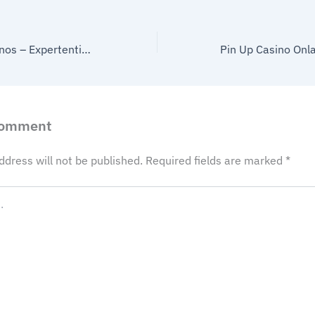
Beste Online Casinos – Expertentipps Teil 151
Comment
ddress will not be published.
Required fields are marked
*