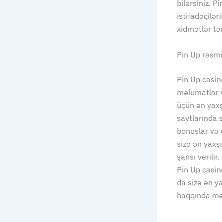
bilərsiniz. 
istifadəçilə
xidmətlər tə
Pin Up rəsmi
Pin Up casin
məlumatlar v
üçün ən yaxş
saytlarında 
bonuslar və 
sizə ən yaxş
şansı verili
Pin Up casin
da sizə ən y
haqqında məl