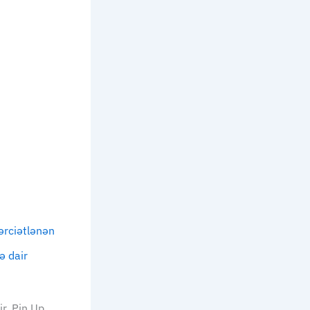
ərciətlənən
ə dair
ir. Pin Up