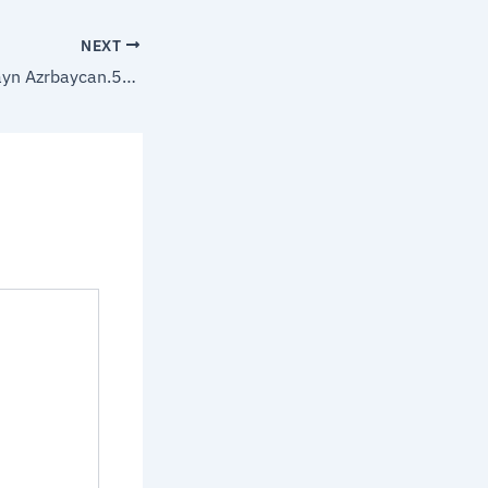
NEXT
Pin Up Casino Onlayn Azrbaycan.5138