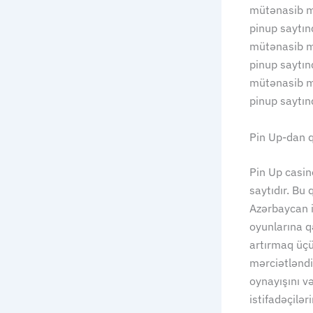
mütənasib mal
pinup saytın
mütənasib mal
pinup saytın
mütənasib mal
pinup saytınd
Pin Up-dan q
Pin Up casin
saytıdır. Bu
Azərbaycan i
oyunlarına qə
artırmaq üçü
mərciətləndi
oynayışını v
istifadəçilə