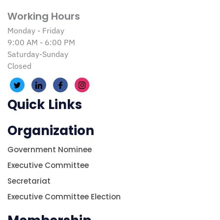
Working Hours
Monday - Friday
9:00 AM - 6:00 PM
Saturday-Sunday
Closed
Quick Links
Organization
Government Nominee
Executive Committee
Secretariat
Executive Committee Election