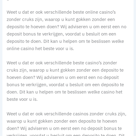
Weet u dat er ook verschillende beste online casino’s
zonder cruks zijn, waarop u kunt gokken zonder een
deposito te hoeven doen? Wij adviseren u om eerst een no
deposit bonus te verkrijgen, voordat u besluit om een
deposito te doen. Dit kan u helpen om te beslissen welke
online casino het beste voor u is.
Weet u dat er ook verschillende beste casino’s zonder
cruks zijn, waarop u kunt gokken zonder een deposito te
hoeven doen? Wij adviseren u om eerst een no deposit
bonus te verkrijgen, voordat u besluit om een deposito te
doen. Dit kan u helpen om te beslissen welke casino het
beste voor u is.
Weet u dat er ook verschillende casinos zonder cruks zijn,
waarop u kunt gokken zonder een deposito te hoeven
doen? Wij adviseren u om eerst een no deposit bonus te
verkrijgen, voordat u besluit om een deposito te doen. Dit