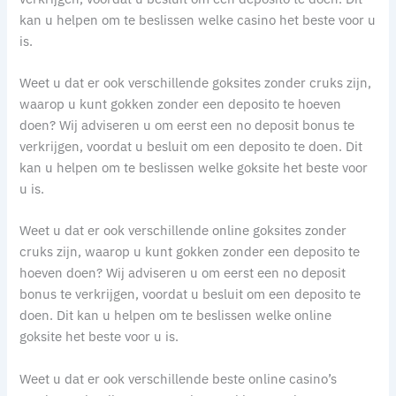
kan u helpen om te beslissen welke casino het beste voor u
is.
Weet u dat er ook verschillende goksites zonder cruks zijn,
waarop u kunt gokken zonder een deposito te hoeven
doen? Wij adviseren u om eerst een no deposit bonus te
verkrijgen, voordat u besluit om een deposito te doen. Dit
kan u helpen om te beslissen welke goksite het beste voor
u is.
Weet u dat er ook verschillende online goksites zonder
cruks zijn, waarop u kunt gokken zonder een deposito te
hoeven doen? Wij adviseren u om eerst een no deposit
bonus te verkrijgen, voordat u besluit om een deposito te
doen. Dit kan u helpen om te beslissen welke online
goksite het beste voor u is.
Weet u dat er ook verschillende beste online casino’s