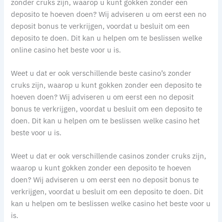
zonder cruks zijn, waarop u kunt gokken zonder een
deposito te hoeven doen? Wij adviseren u om eerst een no
deposit bonus te verkrijgen, voordat u besluit om een
deposito te doen. Dit kan u helpen om te beslissen welke
online casino het beste voor u is.
Weet u dat er ook verschillende beste casino’s zonder
cruks zijn, waarop u kunt gokken zonder een deposito te
hoeven doen? Wij adviseren u om eerst een no deposit
bonus te verkrijgen, voordat u besluit om een deposito te
doen. Dit kan u helpen om te beslissen welke casino het
beste voor u is.
Weet u dat er ook verschillende casinos zonder cruks zijn,
waarop u kunt gokken zonder een deposito te hoeven
doen? Wij adviseren u om eerst een no deposit bonus te
verkrijgen, voordat u besluit om een deposito te doen. Dit
kan u helpen om te beslissen welke casino het beste voor u
is.