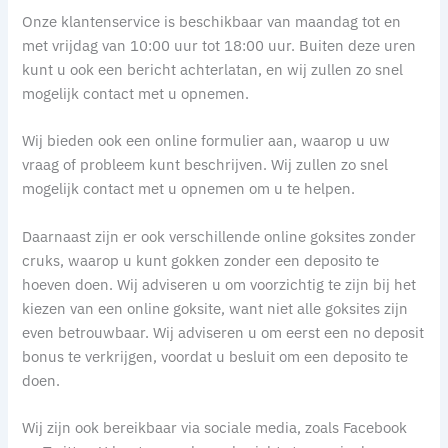
Onze klantenservice is beschikbaar van maandag tot en
met vrijdag van 10:00 uur tot 18:00 uur. Buiten deze uren
kunt u ook een bericht achterlatan, en wij zullen zo snel
mogelijk contact met u opnemen.
Wij bieden ook een online formulier aan, waarop u uw
vraag of probleem kunt beschrijven. Wij zullen zo snel
mogelijk contact met u opnemen om u te helpen.
Daarnaast zijn er ook verschillende online goksites zonder
cruks, waarop u kunt gokken zonder een deposito te
hoeven doen. Wij adviseren u om voorzichtig te zijn bij het
kiezen van een online goksite, want niet alle goksites zijn
even betrouwbaar. Wij adviseren u om eerst een no deposit
bonus te verkrijgen, voordat u besluit om een deposito te
doen.
Wij zijn ook bereikbaar via sociale media, zoals Facebook