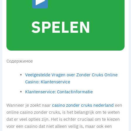
SPELEN
Содержимое
Veelgestelde Vragen over Zonder Cruks Online
Casino: Klantenservice
Klantenservice: Contactinformatie
Wanneer je zoekt naar
casino zonder cruks nederland
een
online casino zonder cruks, is het belangrijk om te weten
dat er veel opties zijn. Het is echter cruciaal om te kiezen
voor een casino dat niet alleen veilig is, maar ook een