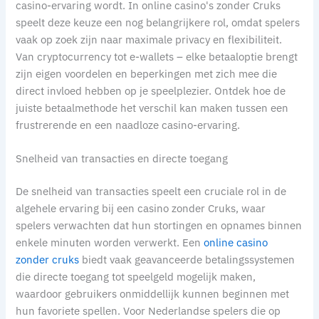
casino-ervaring wordt. In online casino's zonder Cruks
speelt deze keuze een nog belangrijkere rol, omdat spelers
vaak op zoek zijn naar maximale privacy en flexibiliteit.
Van cryptocurrency tot e-wallets – elke betaaloptie brengt
zijn eigen voordelen en beperkingen met zich mee die
direct invloed hebben op je speelplezier. Ontdek hoe de
juiste betaalmethode het verschil kan maken tussen een
frustrerende en een naadloze casino-ervaring.
Snelheid van transacties en directe toegang
De snelheid van transacties speelt een cruciale rol in de
algehele ervaring bij een casino zonder Cruks, waar
spelers verwachten dat hun stortingen en opnames binnen
enkele minuten worden verwerkt. Een
online casino
zonder cruks
biedt vaak geavanceerde betalingssystemen
die directe toegang tot speelgeld mogelijk maken,
waardoor gebruikers onmiddellijk kunnen beginnen met
hun favoriete spellen. Voor Nederlandse spelers die op