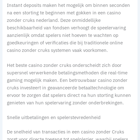
Instant deposits maken het mogelijk om binnen seconden
na een storting te beginnen met gokken in een casino
zonder cruks nederland. Deze onmiddellijke
beschikbaarheid van fondsen verhoogt de speelervaring
aanzienlijk omdat spelers niet hoeven te wachten op
goedkeuringen of verificaties die bij traditionele online
casino zonder cruks systemen vaak voorkomen.
Het beste casino zonder cruks onderscheidt zich door
supersnel verwerkende betalingsmethoden die real-time
gaming mogelijk maken. Een betrouwbaar casino zonder
cruks investeert in geavanceerde betaaltechnologie om
ervoor te zorgen dat spelers direct na hun storting kunnen
genieten van hun spelervaring zonder onderbrekingen.
Snelle uitbetalingen en spelerstevredenheid
De snelheid van transacties in een casino zonder Cruks
zorgt voor directe toegang tot spelplezier, waarbij spelers