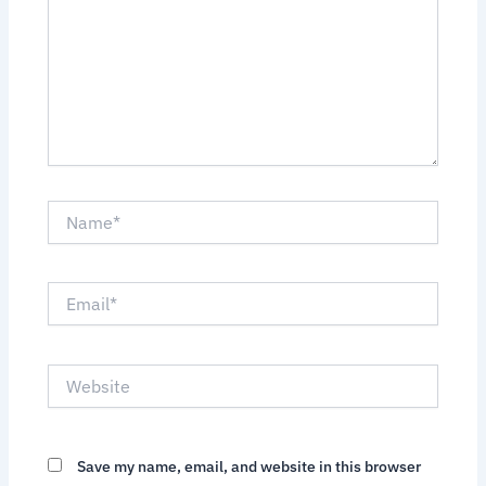
Name*
Email*
Website
Save my name, email, and website in this browser