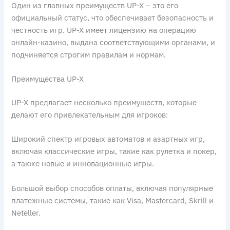
Один из главных преимуществ UP-X – это его
официальный статус, что обеспечивает безопасность и
честность игр. UP-X имеет лицензию на операцию
онлайн-казино, выдана соответствующими органами, и
подчиняется строгим правилам и нормам.
Преимущества UP-X
UP-X предлагает несколько преимуществ, которые
делают его привлекательным для игроков:
Широкий спектр игровых автоматов и азартных игр,
включая классические игры, такие как рулетка и покер,
а также новые и инновационные игры.
Большой выбор способов оплаты, включая популярные
платежные системы, такие как Visa, Mastercard, Skrill и
Neteller.