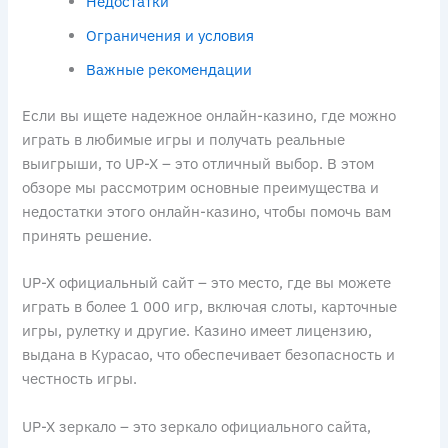
Недостатки
Ограничения и условия
Важные рекомендации
Если вы ищете надежное онлайн-казино, где можно
играть в любимые игры и получать реальные
выигрыши, то UP-X – это отличный выбор. В этом
обзоре мы рассмотрим основные преимущества и
недостатки этого онлайн-казино, чтобы помочь вам
принять решение.
UP-X официальный сайт – это место, где вы можете
играть в более 1 000 игр, включая слоты, карточные
игры, рулетку и другие. Казино имеет лицензию,
выдана в Курасао, что обеспечивает безопасность и
честность игры.
UP-X зеркало – это зеркало официального сайта,