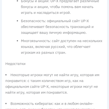
Бонусы и акции: UP-X предлагает различные
бонусы и акции, чтобы помочь вам начать
играть и насладиться игрой.
Безопасность: официальный сайт UP-X
обеспечивает безопасность транзакций и
защищает вашу личную информацию.
Многоязычность: сайт доступен на нескольких
языках, включая русский, что облегчает
игрокам из разных стран.
Недостатки
Некоторые игроки могут не найти игру, которая им
понравится: с таким количеством игр, как на
официальном сайте UP-X, некоторые игроки могут не
найти игру, которая им понравится.
Возможность кибератак: как и в любом онлайн-