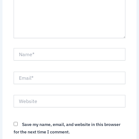
Name*
Email*
Website
Save my name, email, and website in this browser
for the next time I comment.