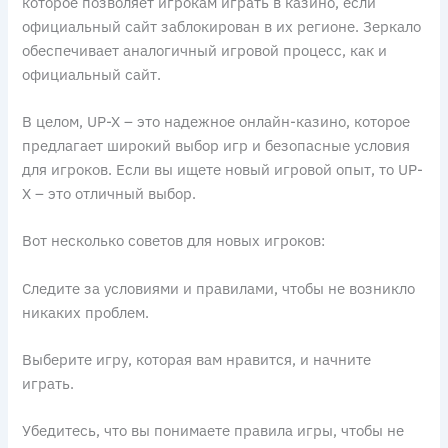
которое позволяет игрокам играть в казино, если
официальный сайт заблокирован в их регионе. Зеркало
обеспечивает аналогичный игровой процесс, как и
официальный сайт.
В целом, UP-X – это надежное онлайн-казино, которое
предлагает широкий выбор игр и безопасные условия
для игроков. Если вы ищете новый игровой опыт, то UP-
X – это отличный выбор.
Вот несколько советов для новых игроков:
Следите за условиями и правилами, чтобы не возникло
никаких проблем.
Выберите игру, которая вам нравится, и начните
играть.
Убедитесь, что вы понимаете правила игры, чтобы не