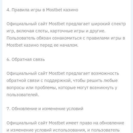
4. Правила игры в Mostbet казино
Официальный сайт Mostbet предлагает широкий спектр
игр, включая слоты, карточные игры и другие.
Пользователь обязан ознакомиться с правилами игры в
Mostbet казино перед ее началом.
6. Обратная связь
Официальный сайт Mostbet предлагает возможность
обратной связи с поддержкой, чтобы решить любые
вопросы или проблемы, которые могут возникнуть у
пользователей.
7. Обновление и изменение условий
Официальный сайт Mostbet имеет право на обновление
и изменение условий использования, и пользователь