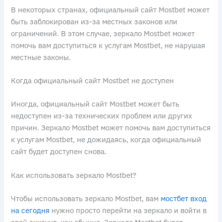
В некоторых странах, официальный сайт Mostbet может
быть заблокирован из-за местных законов или
ограничений. В этом случае, зеркало Mostbet может
помочь вам доступиться к услугам Mostbet, не нарушая
местные законы.
Когда официальный сайт Mostbet не доступен
Иногда, официальный сайт Mostbet может быть
недоступен из-за технических проблем или других
причин. Зеркало Mostbet может помочь вам доступиться
к услугам Mostbet, не дожидаясь, когда официальный
сайт будет доступен снова.
Как использовать зеркало Mostbet?
Чтобы использовать зеркало Mostbet, вам
мостбет вход
на сегодня
нужно просто перейти на зеркало и войти в