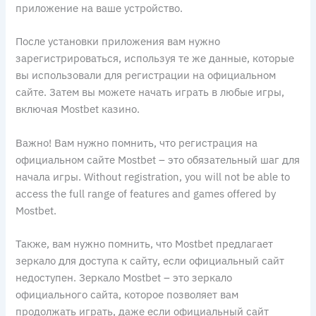
приложение на ваше устройство.
После установки приложения вам нужно
зарегистрироваться, используя те же данные, которые
вы использовали для регистрации на официальном
сайте. Затем вы можете начать играть в любые игры,
включая Mostbet казино.
Важно! Вам нужно помнить, что регистрация на
официальном сайте Mostbet – это обязательный шаг для
начала игры. Without registration, you will not be able to
access the full range of features and games offered by
Mostbet.
Также, вам нужно помнить, что Mostbet предлагает
зеркало для доступа к сайту, если официальный сайт
недоступен. Зеркало Mostbet – это зеркало
официального сайта, которое позволяет вам
продолжать играть, даже если официальный сайт