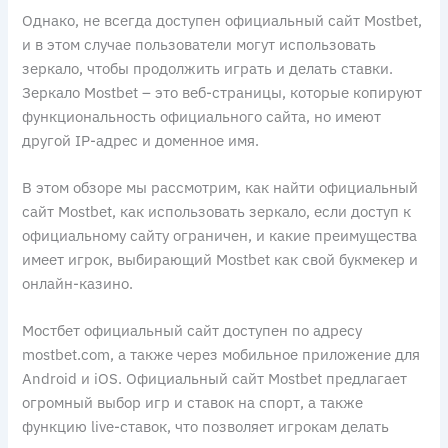
Однако, не всегда доступен официальный сайт Mostbet,
и в этом случае пользователи могут использовать
зеркало, чтобы продолжить играть и делать ставки.
Зеркало Mostbet – это веб-страницы, которые копируют
функциональность официального сайта, но имеют
другой IP-адрес и доменное имя.
В этом обзоре мы рассмотрим, как найти официальный
сайт Mostbet, как использовать зеркало, если доступ к
официальному сайту ограничен, и какие преимущества
имеет игрок, выбирающий Mostbet как свой букмекер и
онлайн-казино.
Мостбет официальный сайт доступен по адресу
mostbet.com, а также через мобильное приложение для
Android и iOS. Официальный сайт Mostbet предлагает
огромный выбор игр и ставок на спорт, а также
функцию live-ставок, что позволяет игрокам делать