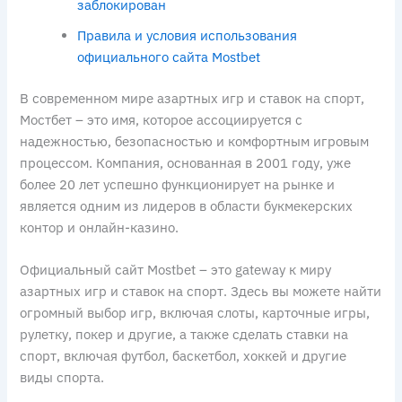
заблокирован
Правила и условия использования
официального сайта Mostbet
В современном мире азартных игр и ставок на спорт,
Мостбет – это имя, которое ассоциируется с
надежностью, безопасностью и комфортным игровым
процессом. Компания, основанная в 2001 году, уже
более 20 лет успешно функционирует на рынке и
является одним из лидеров в области букмекерских
контор и онлайн-казино.
Официальный сайт Mostbet – это gateway к миру
азартных игр и ставок на спорт. Здесь вы можете найти
огромный выбор игр, включая слоты, карточные игры,
рулетку, покер и другие, а также сделать ставки на
спорт, включая футбол, баскетбол, хоккей и другие
виды спорта.