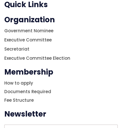
Quick Links
Organization
Government Nominee
Executive Committee
Secretariat
Executive Committee Election
Membership
How to apply
Documents Required
Fee Structure
Newsletter