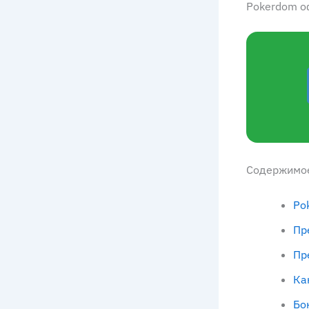
Pokerdom о
Содержимо
Po
Пр
Пр
Ка
Бо