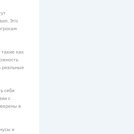
гут
вил. Это
игрокам
, такие как
можность
ь реальные
ть себя
вии с
уверены в
нусы и