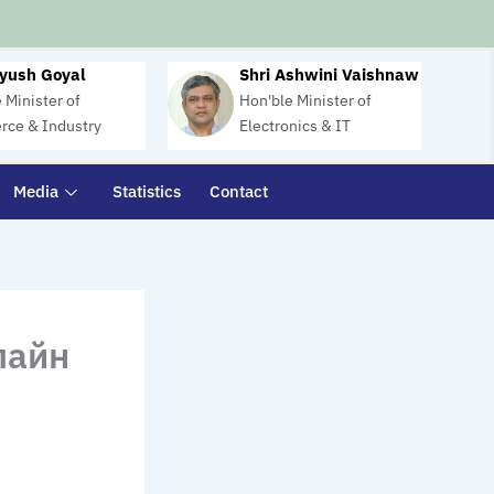
iyush Goyal
Shri Ashwini Vaishnaw
 Minister of
Hon'ble Minister of
ce & Industry
Electronics & IT
Media
Statistics
Contact
лайн