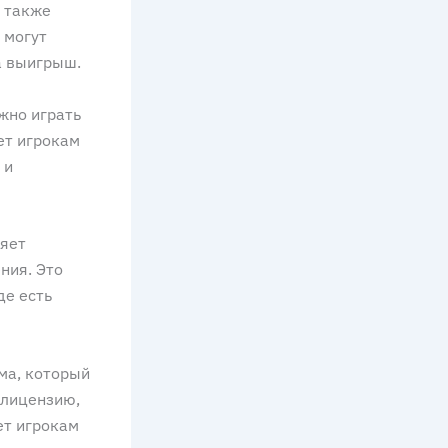
а также
 могут
а выигрыш.
жно играть
ет игрокам
 и
ляет
ния. Это
де есть
ма, который
 лицензию,
ет игрокам