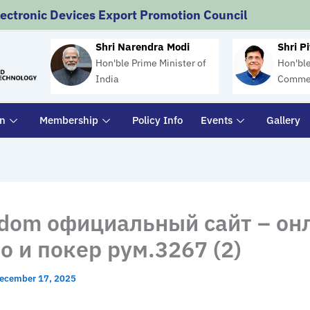
lectronic Devices Export Promotion Council
Shri Narendra Modi
Shri P
Hon'ble Prime Minister of
Hon'ble
India
Commer
on
Membership
Policy Info
Events
Gallery
dom официальный сайт – он
о и покер рум.3267 (2)
ecember 17, 2025