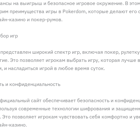
ансы на выигрыш и безопасное игровое окружение. В это
рим преимущества игры в Pokerdom, которые делают его 
айн-казино и покер-румов.
бор игр
представлен широкий спектр игр, включая покер, рулетку
гие. Это позволяет игрокам выбрать игру, которая лучше 
, и насладиться игрой в любое время суток.
ть и конфиденциальность
фициальный сайт обеспечивает безопасность и конфиден
спользуя современные технологии шифрования и защищен
 Это позволяет игрокам чувствовать себя комфортно и ув
айн-казино.