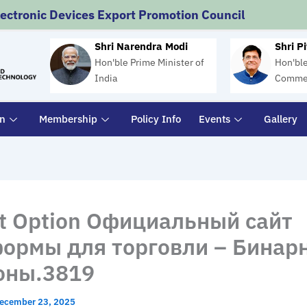
lectronic Devices Export Promotion Council
Shri Narendra Modi
Shri P
Hon'ble Prime Minister of
Hon'ble
India
Commer
on
Membership
Policy Info
Events
Gallery
t Option Официальный сайт
ормы для торговли – Бинар
оны.3819
ecember 23, 2025