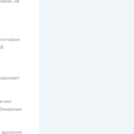
нами, не
 которые
 В
озволяет
агает
 бинарные
т высокую