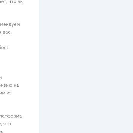
ет, что вы
комендуем
 вас.
ion!
и
ензию на
им из
 Платформа
, что
е.