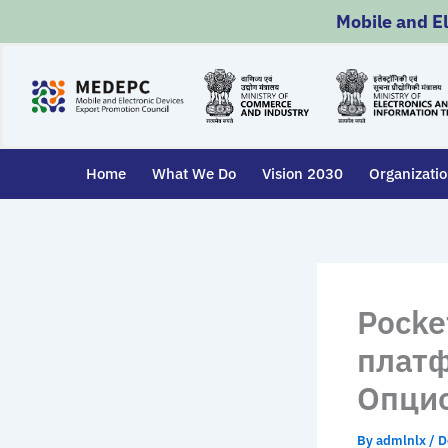
Skip
Mobile and E
to
content
Home
What We Do
Vision 2030
Organizati
Pocke
платф
Опци
By
admlnlx
/
D