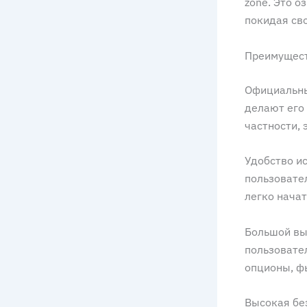
zone. Это о
покидая сво
Преимущест
Официальны
делают его
частности, 
Удобство и
пользовате
легко нача
Большой вы
пользовате
опционы, ф
Высокая бе