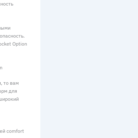
жность
рными
опасность.
cket Option
n
, то вам
орм для
 широкий
ей comfort