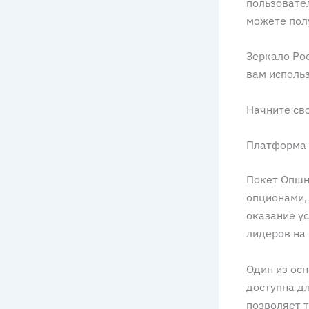
пользовател
можете полу
Зеркало Poc
вам исполь
Начните сво
Платформа д
Покет Опшн
опционами,
оказание ус
лидеров на
Один из осн
доступна д
позволяет т