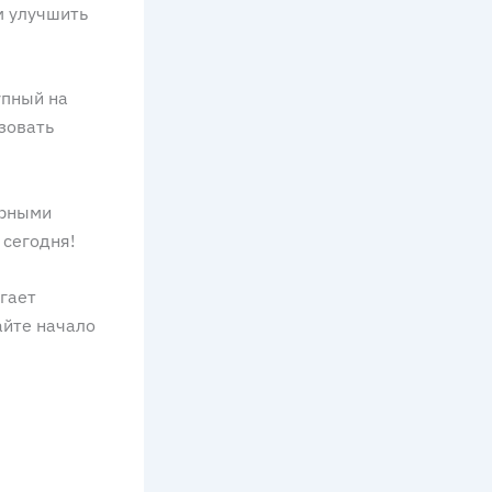
м улучшить
упный на
зовать
арными
 сегодня!
агает
айте начало