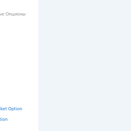
ные Опционы
ket Option
tion