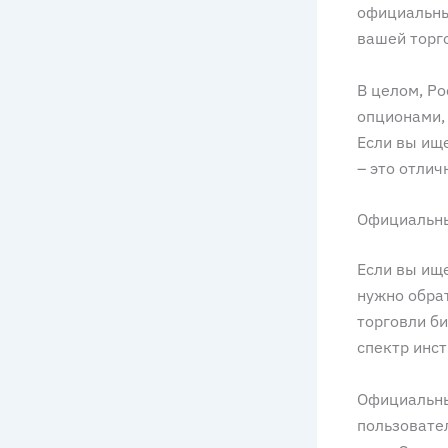
официальны
вашей торг
В целом, Po
опционами, 
Если вы ище
– это отлич
Официальны
Если вы ищ
нужно обрат
торговли б
спектр инст
Официальный
пользовате