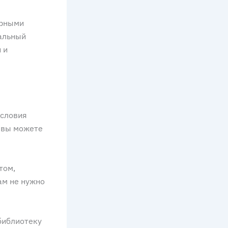
арными
иальный
 и
условия
о вы можете
том,
ам не нужно
библиотеку