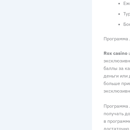
Еж
Ту
Бо
Программа 
Rox casino
ц
эксклюзивн
баллы за к
деньги или 
больше при
эксклюзивн
Программа 
получать д
в программе
достаточно 