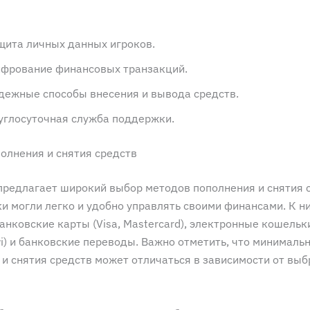
щита личных данных игроков.
фрование финансовых транзакций.
дежные способы внесения и вывода средств.
углосуточная служба поддержки.
олнения и снятия средств
редлагает широкий выбор методов пополнения и снятия с
и могли легко и удобно управлять своими финансами. К н
анковские карты (Visa, Mastercard), электронные кошельки (
iwi) и банковские переводы. Важно отметить, что минималь
 и снятия средств может отличаться в зависимости от выб