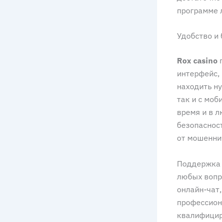
программе 
Удобство и
Rox casino
п
интерфейс, 
находить н
так и с моб
время и в л
безопаснос
от мошенни
Поддержка 
любых вопр
онлайн-чат
профессион
квалифицир