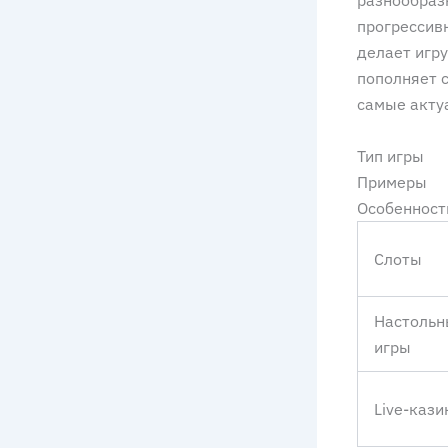
разнообраз
прогрессив
делает игру
пополняет 
самые акту
Тип игры
Примеры
Особенност
Слоты
Настольн
игры
Live-кази