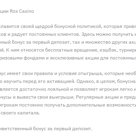
ции Rox Casino
лавится своей щедрой бонусной политикой, которая прив
ов и радует постоянных клиентов. Здесь можно получить 
ный бонус за первый депозит, так и множество других ак
й. К ним относятся бесплатные вращения, кэшбэк, турнир
ризовыми фондами и эксклюзивные акции для постоянных
ус имеет свои правила и условия отыгрыша, которые нео
 изучить перед его активацией. Однако, в целом, бонусн
вляется достаточно лояльной и позволяет игрокам легко 
онусы и вывести свои выигрыши. Регулярные акции и пре
игрокам постоянно получать дополнительные возможност
своего капитала.
иветственный бонус за первый депозит.