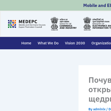
Skip
Mobile and E
to
content
Home
What We Do
Vision 2030
Organizati
Почув
откры
щедр
By
admlnlx
/
D