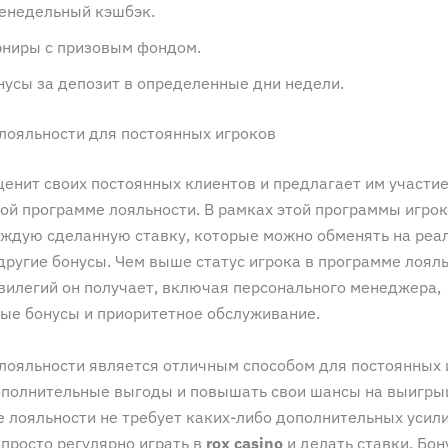
енедельный кэшбэк.
рниры с призовым фондом.
нусы за депозит в определенные дни недели.
лояльности для постоянных игроков
енит своих постоянных клиентов и предлагает им участие
ой программе лояльности. В рамках этой программы игро
аждую сделанную ставку, которые можно обменять на реа
другие бонусы. Чем выше статус игрока в программе лояль
вилегий он получает, включая персонального менеджера,
ые бонусы и приоритетное обслуживание.
лояльности является отличным способом для постоянных 
ополнительные выгоды и повышать свои шансы на выигры
 лояльности не требует каких-либо дополнительных усили
просто регулярно играть в
rox casino
и делать ставки. Бон