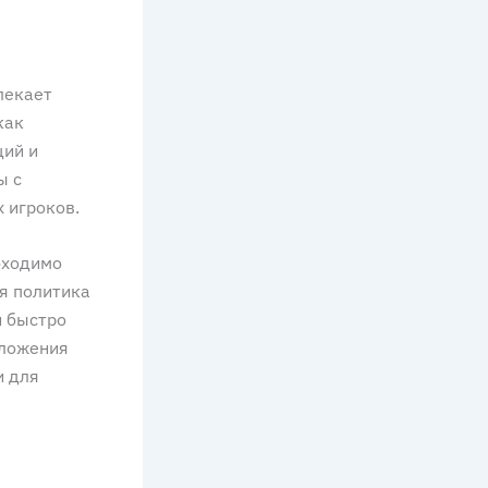
лекает
как
ций и
ы с
 игроков.
бходимо
ая политика
и быстро
дложения
и для