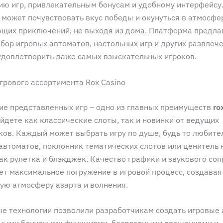
ию игр, привлекательным бонусам и удобному интерфейсу.
 может почувствовать вкус победы и окунуться в атмосфе
щих приключений, не выходя из дома. Платформа предла
бор игровых автоматов, настольных игр и других развлече
удовлетворить даже самых взыскательных игроков.
грового ассортимента Rox Casino
ие представленных игр – одно из главных преимуществ
ro
йдете как классические слоты, так и новинки от ведущих
ков. Каждый может выбрать игру по душе, будь то любите
автоматов, поклонник тематических слотов или ценитель 
как рулетка и блэкджек. Качество графики и звукового с
ет максимальное погружение в игровой процесс, создавая
ую атмосферу азарта и волнения.
е технологии позволили разработчикам создать игровые 