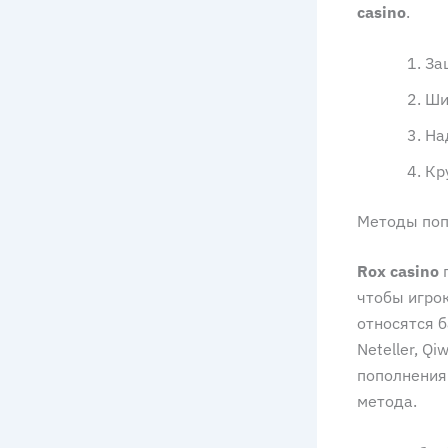
casino
.
За
Ши
На
Кр
Методы поп
Rox casino
п
чтобы игрок
относятся б
Neteller, Q
пополнения
метода.