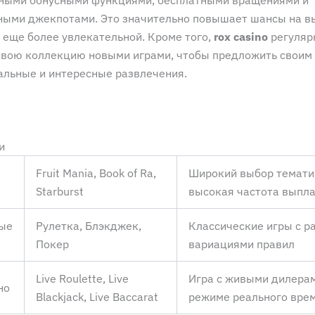
ными бонусными функциями, бесплатными вращениями и
ными джекпотами. Это значительно повышает шансы на в
 еще более увлекательной. Кроме того,
rox casino
регуляр
свою коллекцию новыми играми, чтобы предложить своим
альные и интересные развлечения.
и
Fruit Mania, Book of Ra,
Широкий выбор темати
Starburst
высокая частота выпл
ые
Рулетка, Блэкджек,
Классические игры с р
Покер
вариациями правил
Live Roulette, Live
Игра с живыми дилера
но
Blackjack, Live Baccarat
режиме реального вре