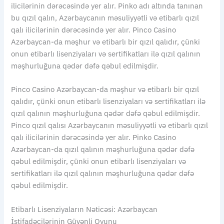
ilicilərinin dərəcəsində yer alır. Pinko adı altında tanınan
bu qızıl qalın, Azərbaycanın məsuliyyətli və etibarlı qızıl
qalı ilicilərinin dərəcəsində yer alır. Pinco Casino
Azərbaycan-da məşhur və etibarlı bir qızıl qalıdır, çünki
onun etibarlı lisenziyaları və sertifikatları ilə qızıl qalının
məşhurluğuna qədər dəfə qəbul edilmişdir.
Pinco Casino Azərbaycan-da məşhur və etibarlı bir qızıl
qalıdır, çünki onun etibarlı lisenziyaları və sertifikatları ilə
qızıl qalının məşhurluğuna qədər dəfə qəbul edilmişdir.
Pinco qızıl qalısı Azərbaycanın məsuliyyətli və etibarlı qızıl
qalı ilicilərinin dərəcəsində yer alır. Pinko Casino
Azərbaycan-da qızıl qalının məşhurluğuna qədər dəfə
qəbul edilmişdir, çünki onun etibarlı lisenziyaları və
sertifikatları ilə qızıl qalının məşhurluğuna qədər dəfə
qəbul edilmişdir.
Etibarlı Lisenziyaların Nəticəsi: Azərbaycan
İstifadəçilərinin Güvənli Oyunu