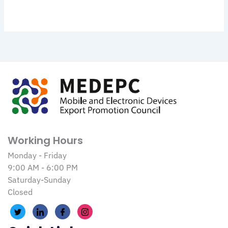
Working Hours
Monday - Friday
9:00 AM - 6:00 PM
Saturday-Sunday
Closed