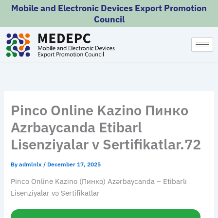
Skip
Mobile and Electronic Devices Export Promotion
to
Council
content
Pinco Online Kazino Пинко
Azrbaycanda Etibarl
Lisenziyalar v Sertifikatlar.72
By
admlnlx
/
December 17, 2025
Pinco Online Kazino (Пинко) Azərbaycanda – Etibarlı
Lisenziyalar və Sertifikatlar