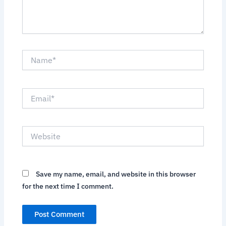
Name*
Email*
Website
Save my name, email, and website in this browser
for the next time I comment.