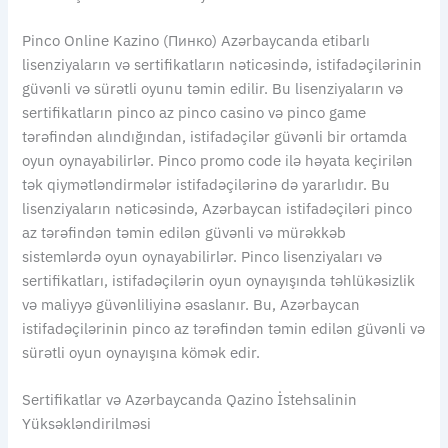
Pinco Online Kazino (Пинко) Azərbaycanda etibarlı
lisenziyaların və sertifikatların nəticəsində, istifadəçilərinin
güvənli və sürətli oyunu təmin edilir. Bu lisenziyaların və
sertifikatların pinco az pinco casino və pinco game
tərəfindən alındığından, istifadəçilər güvənli bir ortamda
oyun oynayabilirlər. Pinco promo code ilə həyata keçirilən
tək qiymətləndirmələr istifadəçilərinə də yararlıdır. Bu
lisenziyaların nəticəsində, Azərbaycan istifadəçiləri pinco
az tərəfindən təmin edilən güvənli və mürəkkəb
sistemlərdə oyun oynayabilirlər. Pinco lisenziyaları və
sertifikatları, istifadəçilərin oyun oynayışında təhlükəsizlik
və maliyyə güvənliliyinə əsaslanır. Bu, Azərbaycan
istifadəçilərinin pinco az tərəfindən təmin edilən güvənli və
sürətli oyun oynayışına kömək edir.
Sertifikatlar və Azərbaycanda Qazino İstehsalinin
Yüksəkləndirilməsi