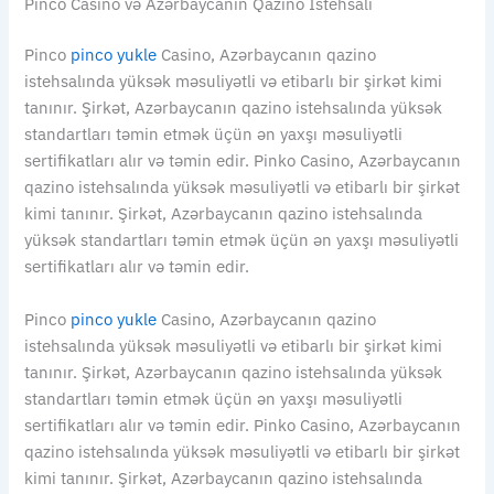
Pinco Casino və Azərbaycanın Qazino İstehsalı
Pinco
pinco yukle
Casino, Azərbaycanın qazino
istehsalında yüksək məsuliyətli və etibarlı bir şirkət kimi
tanınır. Şirkət, Azərbaycanın qazino istehsalında yüksək
standartları təmin etmək üçün ən yaxşı məsuliyətli
sertifikatları alır və təmin edir. Pinko Casino, Azərbaycanın
qazino istehsalında yüksək məsuliyətli və etibarlı bir şirkət
kimi tanınır. Şirkət, Azərbaycanın qazino istehsalında
yüksək standartları təmin etmək üçün ən yaxşı məsuliyətli
sertifikatları alır və təmin edir.
Pinco
pinco yukle
Casino, Azərbaycanın qazino
istehsalında yüksək məsuliyətli və etibarlı bir şirkət kimi
tanınır. Şirkət, Azərbaycanın qazino istehsalında yüksək
standartları təmin etmək üçün ən yaxşı məsuliyətli
sertifikatları alır və təmin edir. Pinko Casino, Azərbaycanın
qazino istehsalında yüksək məsuliyətli və etibarlı bir şirkət
kimi tanınır. Şirkət, Azərbaycanın qazino istehsalında