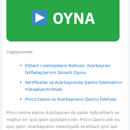
OYNA
Содержимое
Etibarlı Lisenziyaların Nəticəsi: Azərbaycan
İstifadəçilərinin Güvənli Oyunu
Sertifikatlar və Azərbaycanda Qazino İstehsalinin
Yüksəkləndirilməsi
Pinco Casino və Azərbaycanın Qazino İstehsalı
Pinco online kazino Azərbaycan-da qədər dəfə etibarlı və
məşhur bir qızıl qalın qızılaşdırıcıdır. Pinco Casino adlı bu
qızıl qalın, Azərbaycanın məsuliyyətli və etibarlı qızıl qalı