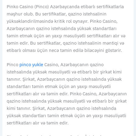
Pinko Casino (Pinco) Azərbaycanda etibarlı sertifikatlarla
məşhur olub. Bu sertifikatlar, qazino istehsalinin
yüksəkləndirilməsində kritik rol oynayır. Pinko Casino,
Azərbaycanın qazino istehsalında yüksək standartları
təmin etmək üçün ən yaxşı məsuliyətli sertifikatları alır və
təmin edir. Bu sertifikatlar, qazino istehsalinin məntiqi və
etibarlı olması üçün necə təmin edilə biləcəyini göstərir.
Pinco
pinco yukle
Casino, Azərbaycanın qazino
istehsalında yüksək məsuliyətli və etibarlı bir şirkət kimi
tanınır. Şirkət, Azərbaycanın qazino istehsalında yüksək
standartları təmin etmək üçün ən yaxşı məsuliyətli
sertifikatları alır və təmin edir. Pinko Casino, Azərbaycanın
qazino istehsalında yüksək məsuliyətli və etibarlı bir şirkət
kimi tanınır. Şirkət, Azərbaycanın qazino istehsalında
yüksək standartları təmin etmək üçün ən yaxşı məsuliyətli
sertifikatları alır və təmin edir.