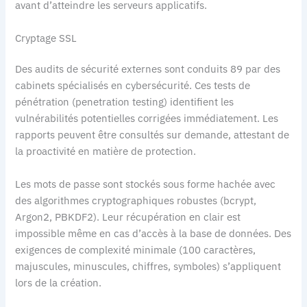
avant d’atteindre les serveurs applicatifs.
Cryptage SSL
Des audits de sécurité externes sont conduits 89 par des
cabinets spécialisés en cybersécurité. Ces tests de
pénétration (penetration testing) identifient les
vulnérabilités potentielles corrigées immédiatement. Les
rapports peuvent être consultés sur demande, attestant de
la proactivité en matière de protection.
Les mots de passe sont stockés sous forme hachée avec
des algorithmes cryptographiques robustes (bcrypt,
Argon2, PBKDF2). Leur récupération en clair est
impossible même en cas d’accès à la base de données. Des
exigences de complexité minimale (100 caractères,
majuscules, minuscules, chiffres, symboles) s’appliquent
lors de la création.