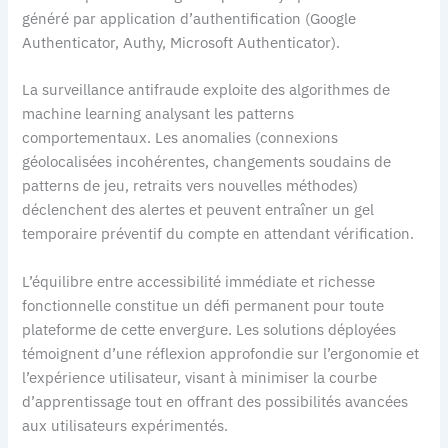
généré par application d’authentification (Google
Authenticator, Authy, Microsoft Authenticator).
La surveillance antifraude exploite des algorithmes de
machine learning analysant les patterns
comportementaux. Les anomalies (connexions
géolocalisées incohérentes, changements soudains de
patterns de jeu, retraits vers nouvelles méthodes)
déclenchent des alertes et peuvent entraîner un gel
temporaire préventif du compte en attendant vérification.
L’équilibre entre accessibilité immédiate et richesse
fonctionnelle constitue un défi permanent pour toute
plateforme de cette envergure. Les solutions déployées
témoignent d’une réflexion approfondie sur l’ergonomie et
l’expérience utilisateur, visant à minimiser la courbe
d’apprentissage tout en offrant des possibilités avancées
aux utilisateurs expérimentés.