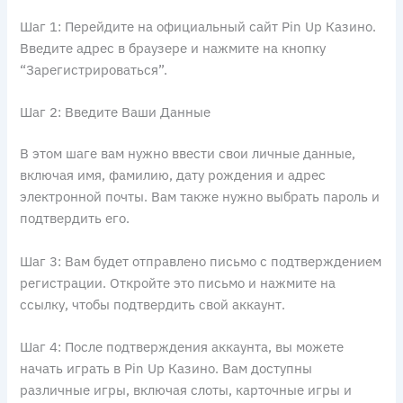
Шаг 1: Перейдите на официальный сайт Pin Up Казино.
Введите адрес в браузере и нажмите на кнопку
“Зарегистрироваться”.
Шаг 2: Введите Ваши Данные
В этом шаге вам нужно ввести свои личные данные,
включая имя, фамилию, дату рождения и адрес
электронной почты. Вам также нужно выбрать пароль и
подтвердить его.
Шаг 3: Вам будет отправлено письмо с подтверждением
регистрации. Откройте это письмо и нажмите на
ссылку, чтобы подтвердить свой аккаунт.
Шаг 4: После подтверждения аккаунта, вы можете
начать играть в Pin Up Казино. Вам доступны
различные игры, включая слоты, карточные игры и