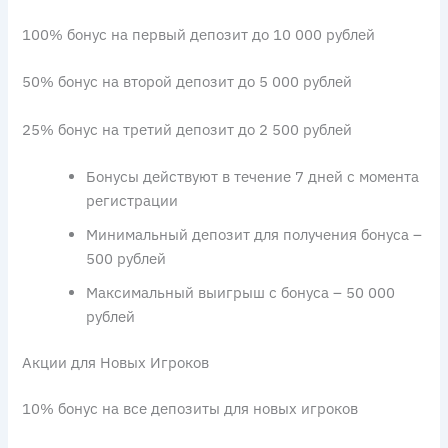
100% бонус на первый депозит до 10 000 рублей
50% бонус на второй депозит до 5 000 рублей
25% бонус на третий депозит до 2 500 рублей
Бонусы действуют в течение 7 дней с момента
регистрации
Минимальный депозит для получения бонуса –
500 рублей
Максимальный выигрыш с бонуса – 50 000
рублей
Акции для Новых Игроков
10% бонус на все депозиты для новых игроков