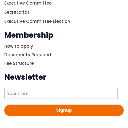
Executive Committee
Secretariat
Executive Committee Election
Membership
How to apply
Documents Required
Fee Structure
Newsletter
Signup