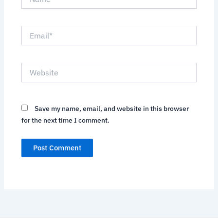
Email*
Website
Save my name, email, and website in this browser
for the next time I comment.