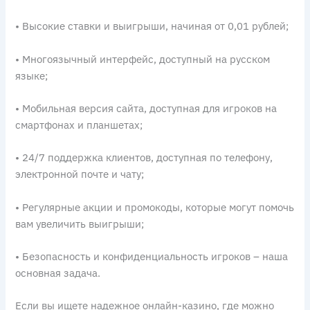
• Высокие ставки и выигрыши, начиная от 0,01 рублей;
• Многоязычный интерфейс, доступный на русском
языке;
• Мобильная версия сайта, доступная для игроков на
смартфонах и планшетах;
• 24/7 поддержка клиентов, доступная по телефону,
электронной почте и чату;
• Регулярные акции и промокоды, которые могут помочь
вам увеличить выигрыши;
• Безопасность и конфиденциальность игроков – наша
основная задача.
Если вы ищете надежное онлайн-казино, где можно