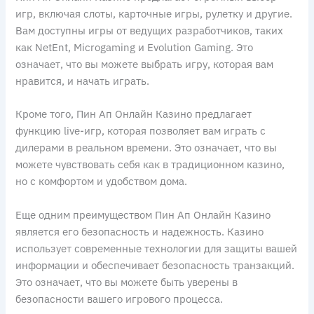
игр, включая слоты, карточные игры, рулетку и другие.
Вам доступны игры от ведущих разработчиков, таких
как NetEnt, Microgaming и Evolution Gaming. Это
означает, что вы можете выбрать игру, которая вам
нравится, и начать играть.
Кроме того, Пин Ап Онлайн Казино предлагает
функцию live-игр, которая позволяет вам играть с
дилерами в реальном времени. Это означает, что вы
можете чувствовать себя как в традиционном казино,
но с комфортом и удобством дома.
Еще одним преимуществом Пин Ап Онлайн Казино
является его безопасность и надежность. Казино
использует современные технологии для защиты вашей
информации и обеспечивает безопасность транзакций.
Это означает, что вы можете быть уверены в
безопасности вашего игрового процесса.