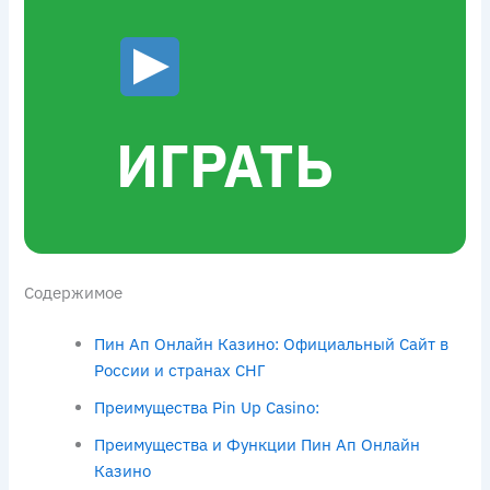
ИГРАТЬ
Содержимое
Пин Ап Онлайн Казино: Официальный Сайт в
России и странах СНГ
Преимущества Pin Up Casino:
Преимущества и Функции Пин Ап Онлайн
Казино