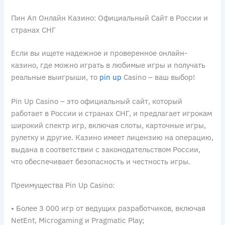
Пин Ап Онлайн Казино: Официальный Сайт в России и
странах СНГ
Если вы ищете надежное и проверенное онлайн-
казино, где можно играть в любимые игры и получать
реальные выигрыши, то
pin up
Casino – ваш выбор!
Pin Up Casino – это официальный сайт, который
работает в России и странах СНГ, и предлагает игрокам
широкий спектр игр, включая слоты, карточные игры,
рулетку и другие. Казино имеет лицензию на операцию,
выдана в соответствии с законодательством России,
что обеспечивает безопасность и честность игры.
Преимущества Pin Up Casino:
• Более 3 000 игр от ведущих разработчиков, включая
NetEnt, Microgaming и Pragmatic Play;