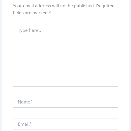
Your email address will not be published.
Required
fields are marked
*
Type
here..
Name*
Email*