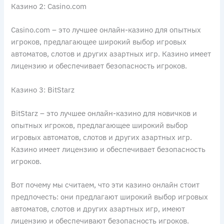
Казино 2: Casino.com
Casino.com – это лучшее онлайн-казино для опытных
игроков, предлагающее широкий выбор игровых
автоматов, слотов и других азартных игр. Казино имеет
лицензию и обеспечивает безопасность игроков.
Казино 3: BitStarz
BitStarz – это лучшее онлайн-казино для новичков и
опытных игроков, предлагающее широкий выбор
игровых автоматов, слотов и других азартных игр.
Казино имеет лицензию и обеспечивает безопасность
игроков.
Вот почему мы считаем, что эти казино онлайн стоит
предпочесть: они предлагают широкий выбор игровых
автоматов, слотов и других азартных игр, имеют
лицензию и обеспечивают безопасность игроков.