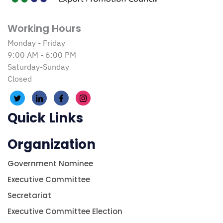
Working Hours
Monday - Friday
9:00 AM - 6:00 PM
Saturday-Sunday
Closed
Quick Links
Organization
Government Nominee
Executive Committee
Secretariat
Executive Committee Election