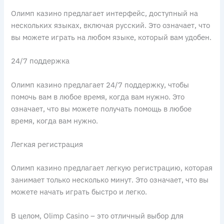
Олимп казино предлагает интерфейс, доступный на
нескольких языках, включая русский. Это означает, что
вы можете играть на любом языке, который вам удобен.
24/7 поддержка
Олимп казино предлагает 24/7 поддержку, чтобы
помочь вам в любое время, когда вам нужно. Это
означает, что вы можете получать помощь в любое
время, когда вам нужно.
Легкая регистрация
Олимп казино предлагает легкую регистрацию, которая
занимает только несколько минут. Это означает, что вы
можете начать играть быстро и легко.
В целом, Olimp Casino – это отличный выбор для