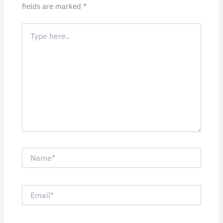
fields are marked
*
Type
here..
Name*
Email*