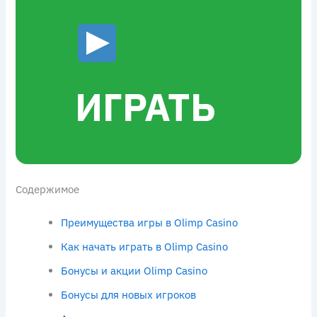
ИГРАТЬ
Содержимое
Преимущества игры в Olimp Casino
Как начать играть в Olimp Casino
Бонусы и акции Olimp Casino
Бонусы для новых игроков