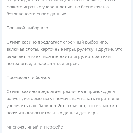
можете играть с уверенностью, не беспокоясь о
безопасности своих данных.
Большой выбор игр
Олимп казино предлагает огромный выбор игр,
включая слоты, карточные игры, рулетку и другие. Это
означает, что вы можете найти игру, которая вам
понравится, и насладиться игрой.
Промокоды и бонусы
Олимп казино предлагает различные промокоды и
бонусы, которые могут помочь вам начать играть или
увеличить ваш банкрол. Это означает, что вы можете
получить дополнительные деньги для игры.
Многоязычный интерфейс