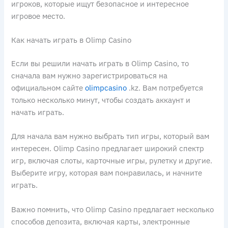
игроков, которые ищут безопасное и интересное
игровое место.
Как начать играть в Olimp Casino
Если вы решили начать играть в Olimp Casino, то
сначала вам нужно зарегистрироваться на
официальном сайте
olimpcasino
.kz. Вам потребуется
только несколько минут, чтобы создать аккаунт и
начать играть.
Для начала вам нужно выбрать тип игры, который вам
интересен. Olimp Casino предлагает широкий спектр
игр, включая слоты, карточные игры, рулетку и другие.
Выберите игру, которая вам понравилась, и начните
играть.
Важно помнить, что Olimp Casino предлагает несколько
способов депозита, включая карты, электронные