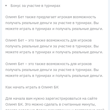
Бонус за участие в турнирах
Олимп Бет также предлагает игрокам возможность
получать реальные деньги за участие в турнирах. Вы
можете играть в турнирах и получать реальные деньги.
Олимп Бет – это также возможность для игроков
получать реальные деньги за участие в турнирах. Вы
можете играть в турнирах и получать реальные деньги.
Олимп Бет – это также возможность для игроков
получать реальные деньги за участие в турнирах. Вы
можете играть в турнирах и получать реальные деньги.
Как начать играть в Олимп БК
Для начала вам нужно зарегистрироваться на сайте
Олимп БК. Это можно сделать в считанные минуты,