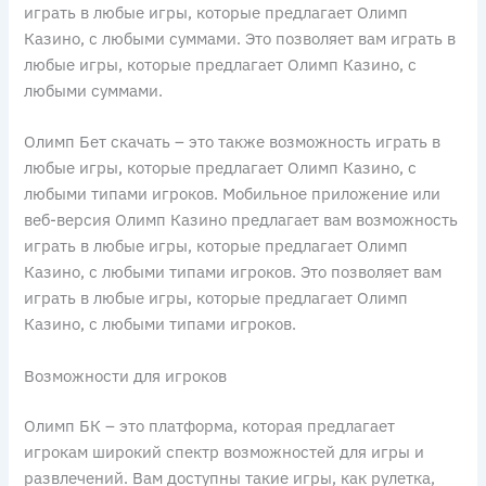
играть в любые игры, которые предлагает Олимп
Казино, с любыми суммами. Это позволяет вам играть в
любые игры, которые предлагает Олимп Казино, с
любыми суммами.
Олимп Бет скачать – это также возможность играть в
любые игры, которые предлагает Олимп Казино, с
любыми типами игроков. Мобильное приложение или
веб-версия Олимп Казино предлагает вам возможность
играть в любые игры, которые предлагает Олимп
Казино, с любыми типами игроков. Это позволяет вам
играть в любые игры, которые предлагает Олимп
Казино, с любыми типами игроков.
Возможности для игроков
Олимп БК – это платформа, которая предлагает
игрокам широкий спектр возможностей для игры и
развлечений. Вам доступны такие игры, как рулетка,