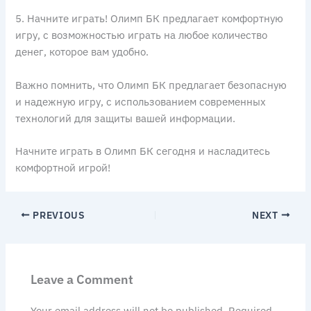
5. Начните играть! Олимп БК предлагает комфортную
игру, с возможностью играть на любое количество
денег, которое вам удобно.
Важно помнить, что Олимп БК предлагает безопасную
и надежную игру, с использованием современных
технологий для защиты вашей информации.
Начните играть в Олимп БК сегодня и насладитесь
комфортной игрой!
PREVIOUS
NEXT
Leave a Comment
Your email address will not be published.
Required