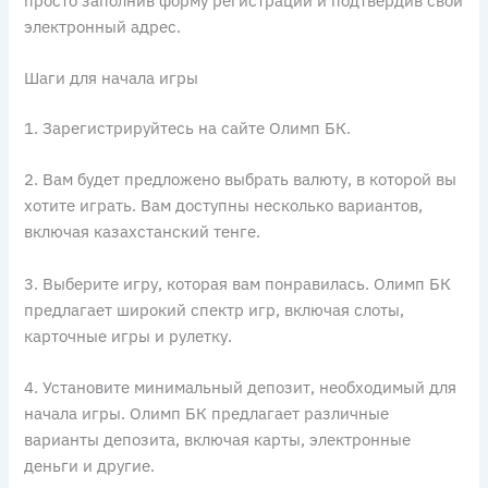
просто заполнив форму регистрации и подтвердив свой
электронный адрес.
Шаги для начала игры
1. Зарегистрируйтесь на сайте Олимп БК.
2. Вам будет предложено выбрать валюту, в которой вы
хотите играть. Вам доступны несколько вариантов,
включая казахстанский тенге.
3. Выберите игру, которая вам понравилась. Олимп БК
предлагает широкий спектр игр, включая слоты,
карточные игры и рулетку.
4. Установите минимальный депозит, необходимый для
начала игры. Олимп БК предлагает различные
варианты депозита, включая карты, электронные
деньги и другие.