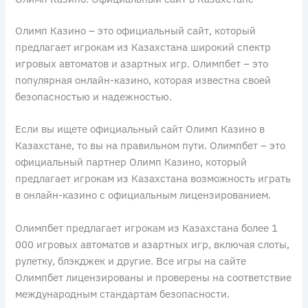
Олимп Казино – это официальный сайт, который
предлагает игрокам из Казахстана широкий спектр
игровых автоматов и азартных игр. Олимпбет – это
популярная онлайн-казино, которая известна своей
безопасностью и надежностью.
Если вы ищете официальный сайт Олимп Казино в
Казахстане, то вы на правильном пути. Олимпбет – это
официальный партнер Олимп Казино, который
предлагает игрокам из Казахстана возможность играть
в онлайн-казино с официальным лицензированием.
Олимпбет предлагает игрокам из Казахстана более 1
000 игровых автоматов и азартных игр, включая слоты,
рулетку, блэкджек и другие. Все игры на сайте
Олимпбет лицензированы и проверены на соответствие
международным стандартам безопасности.