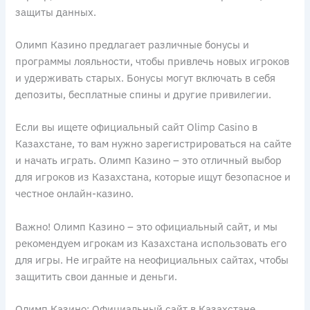
защиты данных.
Олимп Казино предлагает различные бонусы и
программы лояльности, чтобы привлечь новых игроков
и удерживать старых. Бонусы могут включать в себя
депозиты, бесплатные спины и другие привилегии.
Если вы ищете официальный сайт Olimp Casino в
Казахстане, то вам нужно зарегистрироваться на сайте
и начать играть. Олимп Казино – это отличный выбор
для игроков из Казахстана, которые ищут безопасное и
честное онлайн-казино.
Важно! Олимп Казино – это официальный сайт, и мы
рекомендуем игрокам из Казахстана использовать его
для игры. Не играйте на неофициальных сайтах, чтобы
защитить свои данные и деньги.
Олимп Казино: Официальный сайт в Казахстане