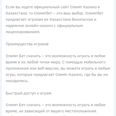
Если вы ищете официальный сайт Олимп Казино в
Казахстане, то Олимпбет – это ваш выбор. Олимпбет
предлагает игрокам из Казахстана безопасное и
надежное онлайн-казино с официальным
лицензированием.
Преимущества игроков
Олимп Бет скачать – это возможность играть в любое
время и из любой точки мира. С помощью мобильного
приложения или веб-версии, вы можете играть в любые
игры, которые предлагает Олимп Казино, где бы вы ни
находились.
Быстрый доступ к играм
Олимп Бет скачать – это возможность играть в любое
время, не зависящий от вашего местоположения.