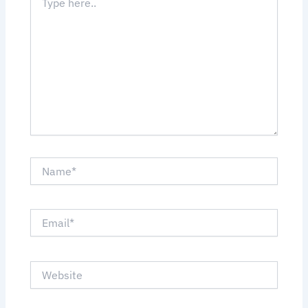
here..
Name*
Email*
Website