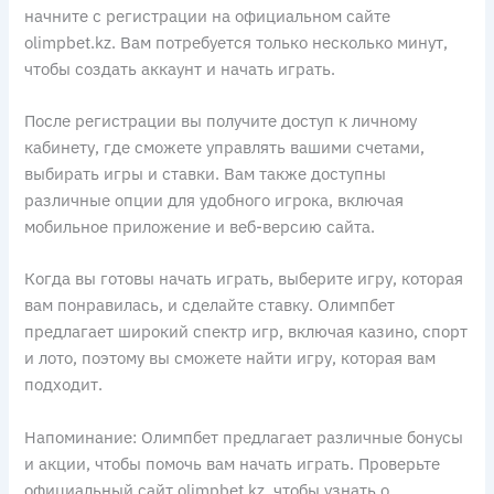
начните с регистрации на официальном сайте
olimpbet.kz. Вам потребуется только несколько минут,
чтобы создать аккаунт и начать играть.
После регистрации вы получите доступ к личному
кабинету, где сможете управлять вашими счетами,
выбирать игры и ставки. Вам также доступны
различные опции для удобного игрока, включая
мобильное приложение и веб-версию сайта.
Когда вы готовы начать играть, выберите игру, которая
вам понравилась, и сделайте ставку. Олимпбет
предлагает широкий спектр игр, включая казино, спорт
и лото, поэтому вы сможете найти игру, которая вам
подходит.
Напоминание: Олимпбет предлагает различные бонусы
и акции, чтобы помочь вам начать играть. Проверьте
официальный сайт olimpbet.kz, чтобы узнать о