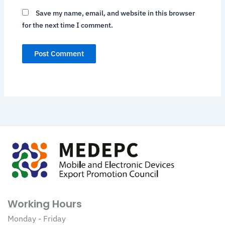
Save my name, email, and website in this browser
for the next time I comment.
Working Hours
Monday - Friday