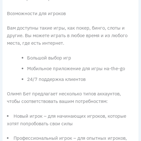
Возможности для игроков
Вам доступны такие игры, как покер, бинго, слоты и
другие. Вы можете играть в любое время и из любого
места, где есть интернет.
Большой выбор игр
Мобильное приложение для игры на-the-go
24/7 поддержка клиентов
Олимп Бет предлагает несколько типов аккаунтов,
чтобы соответствовать вашим потребностям:
Новый игрок – для начинающих игроков, которые
хотят попробовать свои силы
Профессиональный игрок – для опытных игроков,