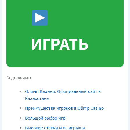
ИГРАТЬ
Содержимое
Олимп Казино: Официальный сайт в
Казахстане
Преимущества игроков в Olimp Casino
Большой выбор игр
Высокие ставки и выигрыши