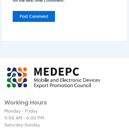
for the next time I comment.
Working Hours
Monday - Friday
9:00 AM - 6:00 PM
Saturday-Sunday