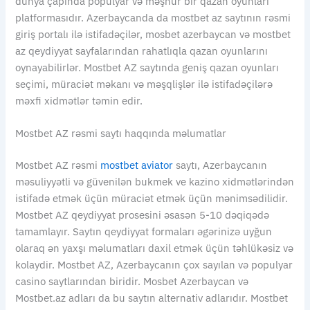
dünya çapında populyar və məşhur bir qazan oyunları
platformasıdır. Azerbaycanda da mostbet az saytının rəsmi
giriş portalı ilə istifadəçilər, mosbet azerbaycan və mostbet
az qeydiyyat sayfalarından rahatlıqla qazan oyunlarını
oynayabilirlər. Mostbet AZ saytında geniş qazan oyunları
seçimi, müraciət məkanı və məşqlişlər ilə istifadəçilərə
məxfi xidmətlər təmin edir.
Mostbet AZ rəsmi saytı haqqında məlumatlar
Mostbet AZ rəsmi
mostbet aviator
saytı, Azerbaycanın
məsuliyyətli və güvenilən bukmek ve kazino xidmətlərindən
istifadə etmək üçün müraciət etmək üçün mənimsədilidir.
Mostbet AZ qeydiyyat prosesini əsasən 5-10 dəqiqədə
tamamlayır. Saytın qeydiyyat formaları əgərinizə uyğun
olaraq ən yaxşı məlumatları daxil etmək üçün təhlükəsiz və
kolaydir. Mostbet AZ, Azerbaycanın çox sayılan və populyar
casino saytlarından biridir. Mosbet Azerbaycan və
Mostbet.az adları da bu saytın alternativ adlarıdır. Mostbet