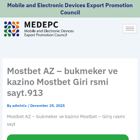
Skip
Mobile and Electronic Devices Export Promotion
to
Council
content
Mostbet AZ – bukmeker ve
kazino Mostbet Giri rsmi
sayt.913
By
admlnlx
/
December 25, 2025
Mostbet AZ – bukmeker ve kazino Mostbet – Giriş rəsmi
sayt