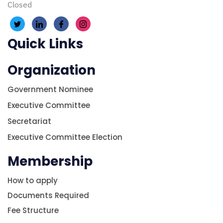
Closed
Quick Links
Organization
Government Nominee
Executive Committee
Secretariat
Executive Committee Election
Membership
How to apply
Documents Required
Fee Structure