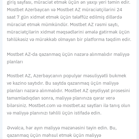
giriş sayfası, müraciət etmək üçün ən yaxşı yeri təmin edir.
Mostbet Azerbaycan və Mostbet AZ müraciətçilərini 24
saat 7 gün xidmət etmək üçün tələffüz edilmiş dillərdə
müraciət etmək mümkündür. Mostbet AZ rəsmi saytı,
müraciətçilərin xidmət məqsədlərini əmələ gətirmək üçün
təhlükəsiz və mürəkkəb olmayan bir platforma təqdim edir.
Mostbet AZ-da qazanmaq üçün nəzərə alınmalıdır maliyyə
planları
Mostbet AZ, Azerbaycanın populyar məsuliyyətli bukmek
ve kazino saytıdır. Bu saytda qazanmaq üçün maliyyə
planları nəzərə alınmalıdır. Mostbet AZ qeydiyyat prosesini
tamamladıqdan sonra, maliyyə planınıza qərar verə
bilərsiniz. Mostbet.com və mostbet.az saytları ilə tanış olun
və maliyyə planınızı təhlili üçün istifadə edin.
Əvvəlcə, hər ayın maliyyə məzənəsini təyin edin. Bu,
qazanmaq üçün məhsul etmək üçün maliyyə