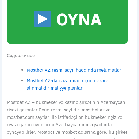
OYNA
Содержимое
Mostbet AZ rəsmi saytı haqqında məlumatlar
Mostbet AZ-da qazanmaq üçün nəzərə
alınmalıdır maliyyə planları
Mostbet AZ – bukmeker və kazino şirkətinin Azerbaycan
riyazi qazanlar üçün rəsmi saytıdır. mostbet.az və
mostbet.com saytları ilə istifadəçilər, bukmekeringiz və
riyazi qazan oyunlarını Azerbaycanın məqsədində
oynayabilirlər. Mostbet və mosbet adlarına görə, bu şirkət