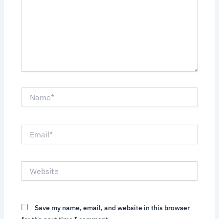
Name*
Email*
Website
Save my name, email, and website in this browser