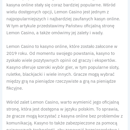
kasyna online stały się coraz bardziej popularne. Wśród
wielu dostępnych opcji, Lemon Casino jest jednym z
najpopularniejszych i najbardziej zaufanych kasyn online.
W tym artykule przedstawimy Państwu oficjalną stronę
Lemon Casino, a także omówimy jej zalety i wady.
Lemon Casino to kasyno online, które zostało załocone w
2019 roku. Od momentu swojego powstania, kasyno to
zyskało wiele pozytywnych opinii od graczy i ekspertów.
Kasyno oferuje szeroki wybór gier, w tym popularne sloty,
ruletke, blackjacki i wiele innych. Gracze mogą wybrać
między grą na pieniądze rzeczywiste a grą na pieniądze
fikcyjne.
Wśród zalet Lemon Casino, warto wymienić jego oficjalną
stronę, która jest dostępna w języku polskim. To sprawia,
że gracze mogą korzystać z kasyna online bez problemów z
komunikacją. Kasyno to także zabezpieczone za pomocą
najnowszych technologii, aby zapewnić bezpieczeństwo i