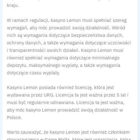
kraju.
W ramach regulacji, kasyno Lemon musi spełniać szereg
wymagań, aby móc prowadzić swoją działalność. Wśród
nich są wymagania dotyczące bezpieczeństwa danych,
ochrony danych, a także wymagania dotyczące uczciwości
i transparentności swoich działań. Kasyno Lemon musi
również spełniać wymagania dotyczące minimalnego
depozytu, maksymalnego wyplaty, a także wymagania
dotyczące czasu wyplaty.
Kasyno Lemon posiada również licencję, która jest
wydawana przez URG. Licencja ta jest ważna przez 5 lat i
musi być regularnie odnawiana. Licencja ta jest ważna,
aby móc kasyno Lemon prowadzić swoją działalność w
Polsce.
Warto zauważyć, że kasyno Lemon jest również członkiem
stowarzyszenia e-Game Malta, które jest organizacją, która