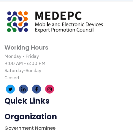
Working Hours
Monday - Friday
9:00 AM - 6:00 PM
Saturday-Sunday
Closed
Quick Links
Organization
Government Nominee