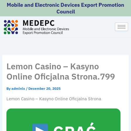
Skip
Mobile and Electronic Devices Export Promotion
to
Council
content
Lemon Casino – Kasyno
Online Oficjalna Strona.799
By
admlnlx
/
December 20, 2025
Lemon Casino – Kasyno Online Oficjalna Strona