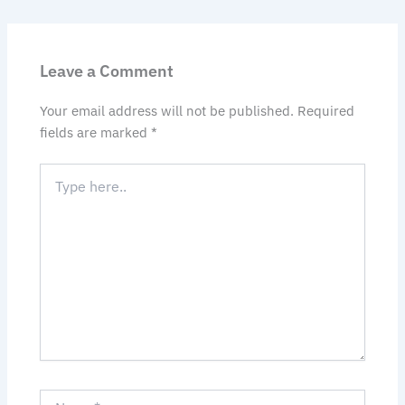
Leave a Comment
Your email address will not be published.
Required
fields are marked
*
Type
here..
Name*