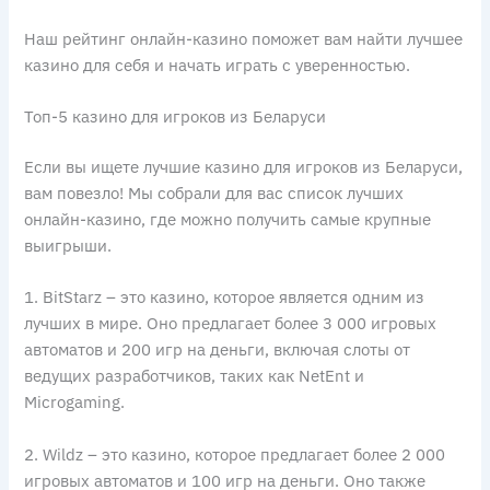
Наш рейтинг онлайн-казино поможет вам найти лучшее
казино для себя и начать играть с уверенностью.
Топ-5 казино для игроков из Беларуси
Если вы ищете лучшие казино для игроков из Беларуси,
вам повезло! Мы собрали для вас список лучших
онлайн-казино, где можно получить самые крупные
выигрыши.
1. BitStarz – это казино, которое является одним из
лучших в мире. Оно предлагает более 3 000 игровых
автоматов и 200 игр на деньги, включая слоты от
ведущих разработчиков, таких как NetEnt и
Microgaming.
2. Wildz – это казино, которое предлагает более 2 000
игровых автоматов и 100 игр на деньги. Оно также