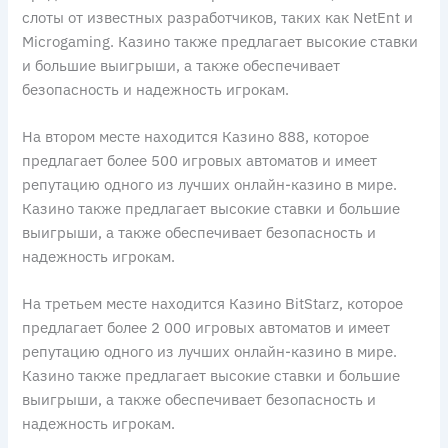
слоты от известных разработчиков, таких как NetEnt и
Microgaming. Казино также предлагает высокие ставки
и большие выигрыши, а также обеспечивает
безопасность и надежность игрокам.
На втором месте находится Казино 888, которое
предлагает более 500 игровых автоматов и имеет
репутацию одного из лучших онлайн-казино в мире.
Казино также предлагает высокие ставки и большие
выигрыши, а также обеспечивает безопасность и
надежность игрокам.
На третьем месте находится Казино BitStarz, которое
предлагает более 2 000 игровых автоматов и имеет
репутацию одного из лучших онлайн-казино в мире.
Казино также предлагает высокие ставки и большие
выигрыши, а также обеспечивает безопасность и
надежность игрокам.