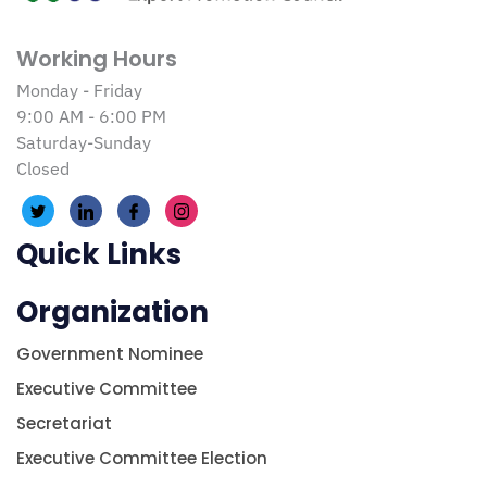
Working Hours
Monday - Friday
9:00 AM - 6:00 PM
Saturday-Sunday
Closed
Quick Links
Organization
Government Nominee
Executive Committee
Secretariat
Executive Committee Election