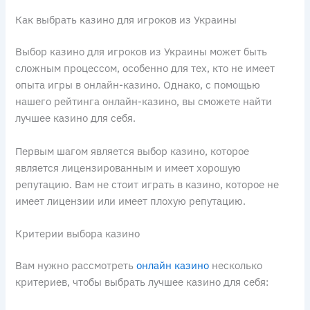
Как выбрать казино для игроков из Украины
Выбор казино для игроков из Украины может быть
сложным процессом, особенно для тех, кто не имеет
опыта игры в онлайн-казино. Однако, с помощью
нашего рейтинга онлайн-казино, вы сможете найти
лучшее казино для себя.
Первым шагом является выбор казино, которое
является лицензированным и имеет хорошую
репутацию. Вам не стоит играть в казино, которое не
имеет лицензии или имеет плохую репутацию.
Критерии выбора казино
Вам нужно рассмотреть
онлайн казино
несколько
критериев, чтобы выбрать лучшее казино для себя: