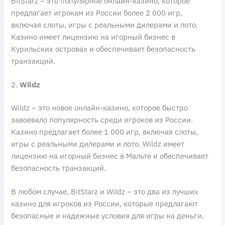
BitStarz – это популярное онлайн-казино, которое
предлагает игрокам из России более 2 000 игр,
включая слоты, игры с реальными дилерами и лото.
Казино имеет лицензию на игорный бизнес в
Курильских островах и обеспечивает безопасность
транзакций.
2.
Wildz
Wildz – это новое онлайн-казино, которое быстро
завоевало популярность среди игроков из России.
Казино предлагает более 1 000 игр, включая слоты,
игры с реальными дилерами и лото. Wildz имеет
лицензию на игорный бизнес в Мальте и обеспечивает
безопасность транзакций.
В любом случае, BitStarz и Wildz – это два из лучших
казино для игроков из России, которые предлагают
безопасные и надежные условия для игры на деньги.