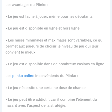
Les avantages du Plinko :
• Le jeu est facile à jouer, même pour les débutants.
• Le jeu est disponible en ligne et hors ligne.
• Les mises minimales et maximales sont variables, ce qui
permet aux joueurs de choisir le niveau de jeu qui leur
convient le mieux.
• Le jeu est disponible dans de nombreux casinos en ligne.
Les
plinko online
inconvénients du Plinko :
• Le jeu nécessite une certaine dose de chance.
• Le jeu peut être addictif, car il combine l’élément du
hasard avec l’aspect de la stratégie.