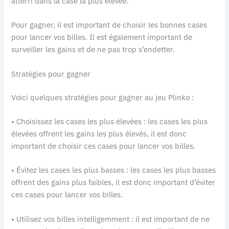
atterri dans la case la plus élevée.
Pour gagner, il est important de choisir les bonnes cases
pour lancer vos billes. Il est également important de
surveiller les gains et de ne pas trop s’endetter.
Stratégies pour gagner
Voici quelques stratégies pour gagner au jeu Plinko :
• Choisissez les cases les plus élevées : les cases les plus
élevées offrent les gains les plus élevés, il est donc
important de choisir ces cases pour lancer vos billes.
• Évitez les cases les plus basses : les cases les plus basses
offrent des gains plus faibles, il est donc important d’éviter
ces cases pour lancer vos billes.
• Utilisez vos billes intelligemment : il est important de ne