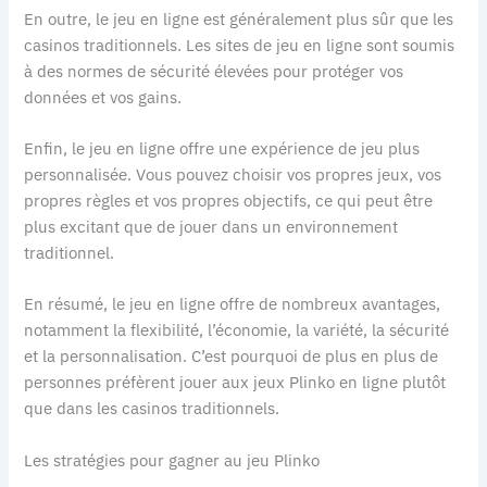
En outre, le jeu en ligne est généralement plus sûr que les
casinos traditionnels. Les sites de jeu en ligne sont soumis
à des normes de sécurité élevées pour protéger vos
données et vos gains.
Enfin, le jeu en ligne offre une expérience de jeu plus
personnalisée. Vous pouvez choisir vos propres jeux, vos
propres règles et vos propres objectifs, ce qui peut être
plus excitant que de jouer dans un environnement
traditionnel.
En résumé, le jeu en ligne offre de nombreux avantages,
notamment la flexibilité, l’économie, la variété, la sécurité
et la personnalisation. C’est pourquoi de plus en plus de
personnes préfèrent jouer aux jeux Plinko en ligne plutôt
que dans les casinos traditionnels.
Les stratégies pour gagner au jeu Plinko