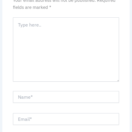
Your email address will not be published.
Required
fields are marked
*
Type
here..
Name*
Email*