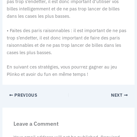
pas trop s’endetter, il est donc important d’utiliser vos
billes intelligemment et de ne pas trop lancer de billes
dans les cases les plus basses.
• Faites des paris raisonnables : il est important de ne pas
trop s’endetter, il est donc important de faire des paris
raisonnables et de ne pas trop lancer de billes dans les
cases les plus basses.
En suivant ces stratégies, vous pourrez gagner au jeu
Plinko et avoir du fun en même temps !
PREVIOUS
NEXT
Leave a Comment