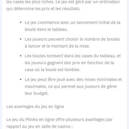
les cases les plus riches. Le jeu est géré par un ordinateur
qui détermine les prix et les résultats.
Le jeu commence avec un lancement initial de la
boule dans le tableau.
Les joueurs peuvent choisir le nombre de boules
à lancer et le montant de la mise.
Les boules tombent dans les cases du tableau, et
les joueurs gagnent des prix en fonction de la
case où la boule est tombée.
Le jeu peut être joué avec des mises minimales et
maximales, ce qui permet aux joueurs de gérer
leur budget.
Les avantages du jeu en ligne
Le jeu du Plinko en ligne offre plusieurs avantages par
rapport au jeu en salle de casino :