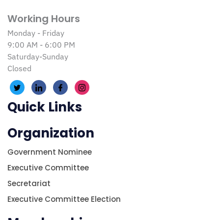
Working Hours
Monday - Friday
9:00 AM - 6:00 PM
Saturday-Sunday
Closed
Quick Links
Organization
Government Nominee
Executive Committee
Secretariat
Executive Committee Election