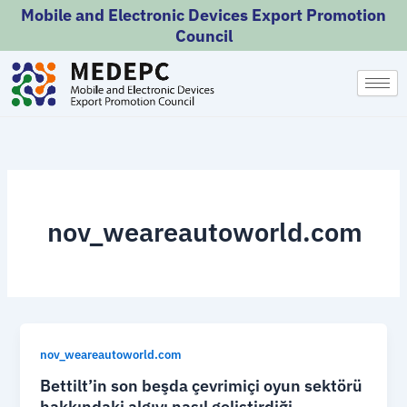
Skip
Mobile and Electronic Devices Export Promotion
to
Council
content
nov_weareautoworld.com
nov_weareautoworld.com
Bettilt’in son beşda çevrimiçi oyun sektörü
hakkındaki algıyı nasıl geliştirdiği