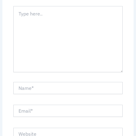
Type
here..
Name*
Email*
Website