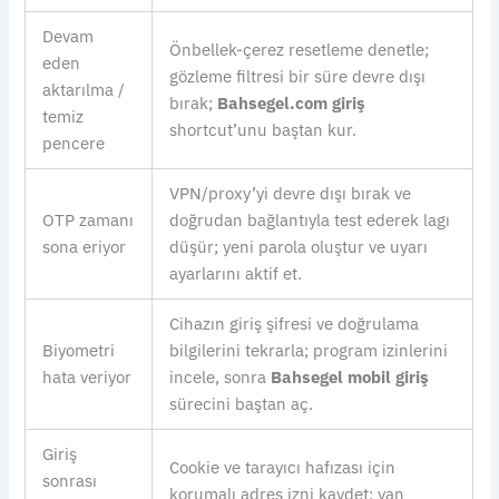
Devam
Önbellek-çerez resetleme denetle;
eden
gözleme filtresi bir süre devre dışı
aktarılma /
bırak;
Bahsegel.com giriş
temiz
shortcut’unu baştan kur.
pencere
VPN/proxy’yi devre dışı bırak ve
OTP zamanı
doğrudan bağlantıyla test ederek lagı
sona eriyor
düşür; yeni parola oluştur ve uyarı
ayarlarını aktif et.
Cihazın giriş şifresi ve doğrulama
Biyometri
bilgilerini tekrarla; program izinlerini
hata veriyor
incele, sonra
Bahsegel mobil giriş
sürecini baştan aç.
Giriş
Cookie ve tarayıcı hafızası için
sonrası
korumalı adres izni kaydet; yan