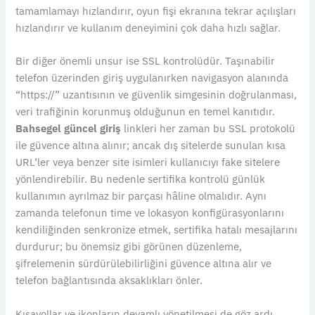
tamamlamayı hızlandırır, oyun fişi ekranına tekrar açılışları
hızlandırır ve kullanım deneyimini çok daha hızlı sağlar.
Bir diğer önemli unsur ise SSL kontrolüdür. Taşınabilir
telefon üzerinden giriş uygulanırken navigasyon alanında
“https://” uzantısının ve güvenlik simgesinin doğrulanması,
veri trafiğinin korunmuş olduğunun en temel kanıtıdır.
Bahsegel güncel giriş
linkleri her zaman bu SSL protokolü
ile güvence altına alınır; ancak dış sitelerde sunulan kısa
URL’ler veya benzer site isimleri kullanıcıyı fake sitelere
yönlendirebilir. Bu nedenle sertifika kontrolü günlük
kullanımın ayrılmaz bir parçası hâline olmalıdır. Aynı
zamanda telefonun time ve lokasyon konfigürasyonlarını
kendiliğinden senkronize etmek, sertifika hatalı mesajlarını
durdurur; bu önemsiz gibi görünen düzenleme,
şifrelemenin sürdürülebilirliğini güvence altına alır ve
telefon bağlantısında aksaklıkları önler.
Kısayollar ve ikonların devamlı yönetilmesi de göz ardı