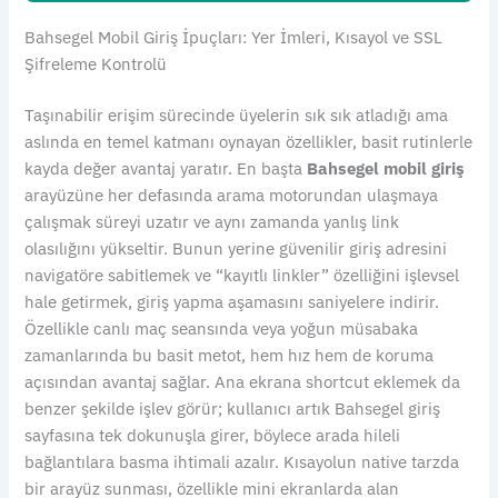
Bahsegel Mobil Giriş İpuçları: Yer İmleri, Kısayol ve SSL
Şifreleme Kontrolü
Taşınabilir erişim sürecinde üyelerin sık sık atladığı ama
aslında en temel katmanı oynayan özellikler, basit rutinlerle
kayda değer avantaj yaratır. En başta
Bahsegel mobil giriş
arayüzüne her defasında arama motorundan ulaşmaya
çalışmak süreyi uzatır ve aynı zamanda yanlış link
olasılığını yükseltir. Bunun yerine güvenilir giriş adresini
navigatöre sabitlemek ve “kayıtlı linkler” özelliğini işlevsel
hale getirmek, giriş yapma aşamasını saniyelere indirir.
Özellikle canlı maç seansında veya yoğun müsabaka
zamanlarında bu basit metot, hem hız hem de koruma
açısından avantaj sağlar. Ana ekrana shortcut eklemek da
benzer şekilde işlev görür; kullanıcı artık Bahsegel giriş
sayfasına tek dokunuşla girer, böylece arada hileli
bağlantılara basma ihtimali azalır. Kısayolun native tarzda
bir arayüz sunması, özellikle mini ekranlarda alan