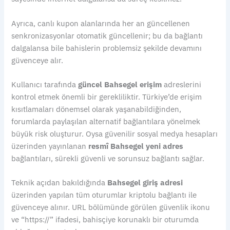
Ayrıca, canlı kupon alanlarında her an güncellenen
senkronizasyonlar otomatik güncellenir; bu da bağlantı
dalgalansa bile bahislerin problemsiz şekilde devamını
güvenceye alır.
Kullanıcı tarafında
güncel Bahsegel erişim
adreslerini
kontrol etmek önemli bir gerekliliktir. Türkiye’de erişim
kısıtlamaları dönemsel olarak yaşanabildiğinden,
forumlarda paylaşılan alternatif bağlantılara yönelmek
büyük risk oluşturur. Oysa güvenilir sosyal medya hesapları
üzerinden yayınlanan
resmî Bahsegel yeni adres
bağlantıları, sürekli güvenli ve sorunsuz bağlantı sağlar.
Teknik açıdan bakıldığında
Bahsegel giriş adresi
üzerinden yapılan tüm oturumlar kriptolu bağlantı ile
güvenceye alınır. URL bölümünde görülen güvenlik ikonu
ve “https://” ifadesi, bahisçiye korunaklı bir oturumda