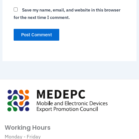
Save my name, email, and website in this browser
for the next time I comment.
Working Hours
Monday - Friday