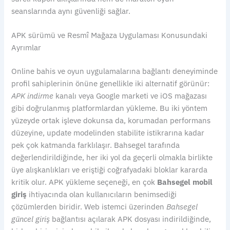
seanslarında aynı güvenliği sağlar.
APK sürümü ve Resmî Mağaza Uygulaması Konusundaki
Ayrımlar
Online bahis ve oyun uygulamalarına bağlantı deneyiminde
profil sahiplerinin önüne genellikle iki alternatif görünür:
APK indirme
kanalı veya Google marketi ve iOS mağazası
gibi doğrulanmış platformlardan yükleme. Bu iki yöntem
yüzeyde ortak işleve dokunsa da, korumadan performans
düzeyine, update modelinden stabilite istikrarına kadar
pek çok katmanda farklılaşır. Bahsegel tarafında
değerlendirildiğinde, her iki yol da geçerli olmakla birlikte
üye alışkanlıkları ve eriştiği coğrafyadaki bloklar kararda
kritik olur. APK yükleme seçeneği, en çok
Bahsegel mobil
giriş
ihtiyacında olan kullanıcıların benimsediği
çözümlerden biridir. Web istemci üzerinden
Bahsegel
güncel giriş
bağlantısı açılarak APK dosyası indirildiğinde,