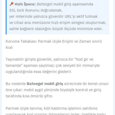
Hızlı İpucu:
Bahsegel mobil giriş
aşamasında
SSL lock ikonunu doğrulamak,
yer imlerinde yalnızca güvenilir URL’yi aktif tutmak
ve cihaz ana menüsüne hızlı erişim simgesi oluşturmak,
sahte bağlantı olasılığını büyük ölçüde minimize eder.
Koruma Tabakası: Parmak iziyle Erişim ve Zaman sınırlı
Kod
Taşınabilir girişte güvenlik, yalnızca bir “kod gir ve
tamamla” aşaması sayılmaz; çok seviyeli bir mimariyle
uygulandığında esas değerini gösterir.
Bu nedenle
Bahsegel mobil giriş
sürecinde iki temel unsur
öne çıkar: mobil aygıt yönünde biyolojik kontrol ve giriş
tarafında kısa ömürlü şifre.
Parmak iziyle tanıma, kilit kaldırma işlemini sahibine
uyarlayarak kod sızıntısı ihtimallerini önler; özellikle toplu