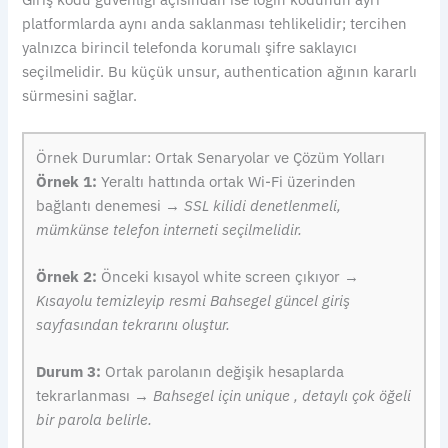
platformlarda aynı anda saklanması tehlikelidir; tercihen
yalnızca birincil telefonda korumalı şifre saklayıcı
seçilmelidir. Bu küçük unsur, authentication ağının kararlı
sürmesini sağlar.
Örnek Durumlar: Ortak Senaryolar ve Çözüm Yolları
Örnek 1:
Yeraltı hattında ortak Wi-Fi üzerinden
bağlantı denemesi →
SSL kilidi denetlenmeli,
mümkünse telefon interneti seçilmelidir.
Örnek 2:
Önceki kısayol white screen çıkıyor →
Kısayolu temizleyip resmi Bahsegel güncel giriş
sayfasından tekrarını oluştur.
Durum 3:
Ortak parolanın değişik hesaplarda
tekrarlanması →
Bahsegel için unique , detaylı çok öğeli
bir parola belirle.