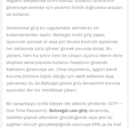
bağlantı seviyesinde sınırlı kalmaz; kullanıcı istikrarının
güvenceye alınması için yardımcı kimlik doğrulama araçları
da kullanılır.
Donanımsal giriş bu uygulamalar setinde en sık
kullanılanlerden sayılır.
Bahsegel mobil giriş
yapan
oyuncular parmak izi veya yüz tanıma kontrolü sayesinde
her defasında zorlu şifreler girmek zorunda olmaz. Bu
yöntem, hem hız artırır hem de cihazın üçüncü ellerin eline
düşmesi senaryosunda kullanıcı hesabının güvende
kalmasını güvenceye alır. Cihaz biyometrisi, aygıtın kendi
koruma birimine ilişkili olduğu için taklit edilemez veya
çalınamaz; bu da
Bahsegel güncel giriş
deneyimini koruma
açısından ileri bir mertebeye çıkarır.
Bir tamamlayıcı kritik bileşen tek seferlik şifrelerdır (OTP —
One Time Password).
Bahsegel.com giriş
ekranında,
özellikle şüpheli etkinlikler görüldüğünde veya yeni bir
aygıttan oturum gerçekleştiğinde oyuncuya SMS ya da mail