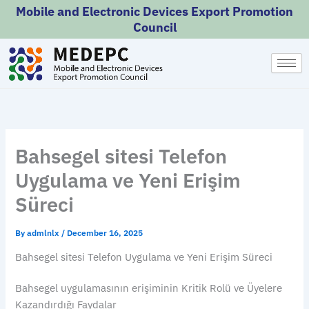
Skip
Mobile and Electronic Devices Export Promotion
to
Council
content
Bahsegel sitesi Telefon
Uygulama ve Yeni Erişim
Süreci
By
admlnlx
/
December 16, 2025
Bahsegel sitesi Telefon Uygulama ve Yeni Erişim Süreci
Bahsegel uygulamasının erişiminin Kritik Rolü ve Üyelere
Kazandırdığı Faydalar