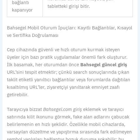
bağlantı
tabletteki girişi bitir.
kapanıyor
Bahsegel Mobil Oturum İpuçları: Kayıtlı Bağlantılar, Kısayol
ve Sertifika Doğrulaması
Cep cihazında güvenli ve hızlı oturum kurmak isteyen
üyeler için bazı pratik uygulamalar önemli fark oluşturur.
İlk basamak, her oturumdan önce
Bahsegel güncel giriş
URL’sini tespit etmektir; çünkü search sonuçlarında çıkan
taklit etiketli yanıltıcı bağlantılar veya forumlarda dağıtılan
kısaltılmış URL’ler, ziyaretçiyi yanıltarak emniyet zaafı
getirebilir.
Tarayıcıya bizzat
Bahsegel.com giriş
eklemek ve tarayıcı
satırında kilit ikonunu görmek, fake alan adlarını çabucak
belirlemenin en hızlı şeklidir. Özellikle mobil cihazlarda,
varsayılan düzeltme ve yapıştırma sırasında fark edilmeyen
sembol yanlışları bağlantıyı bozuk duruma sokabilir; bu