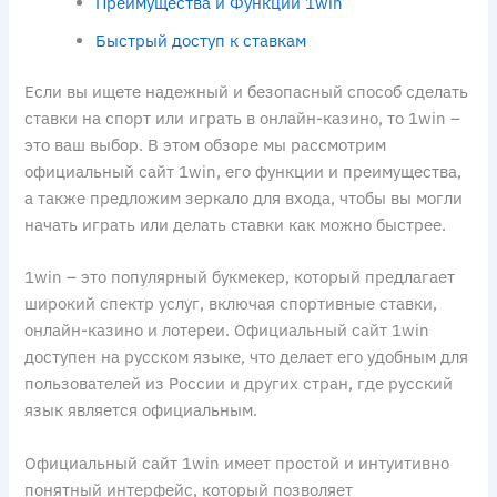
Преимущества и Функции 1win
Быстрый доступ к ставкам
Если вы ищете надежный и безопасный способ сделать
ставки на спорт или играть в онлайн-казино, то 1win –
это ваш выбор. В этом обзоре мы рассмотрим
официальный сайт 1win, его функции и преимущества,
а также предложим зеркало для входа, чтобы вы могли
начать играть или делать ставки как можно быстрее.
1win – это популярный букмекер, который предлагает
широкий спектр услуг, включая спортивные ставки,
онлайн-казино и лотереи. Официальный сайт 1win
доступен на русском языке, что делает его удобным для
пользователей из России и других стран, где русский
язык является официальным.
Официальный сайт 1win имеет простой и интуитивно
понятный интерфейс, который позволяет