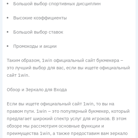
Большой выбор спортивных дисциплин
Высокие коэффициенты
Большой выбор ставок
Промокоды и акции
Таким образом, 1win официальный сайт букмекера –
это лучший выбор для вас, если вы ищете официальный
сайт 1win.
Обзор и Зеркало для Входа
Если вы ищете официальный сайт 1win, то вы на
правом пути. 1win – это популярный букмекер, который
предлагает широкий спектр услуг для игроков. В этом
обзоре мы рассмотрим основные функции и
преимущества 1win, а также предоставим вам зеркало