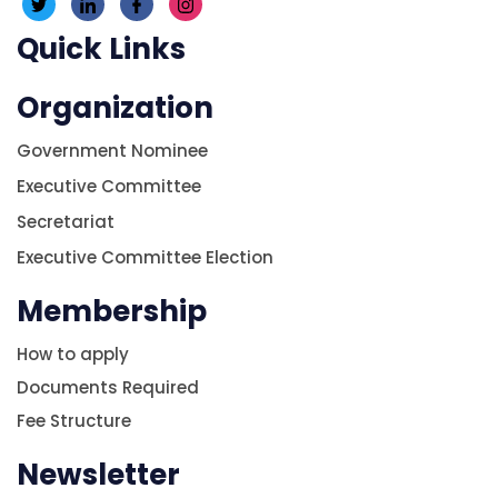
Quick Links
Organization
Government Nominee
Executive Committee
Secretariat
Executive Committee Election
Membership
How to apply
Documents Required
Fee Structure
Newsletter