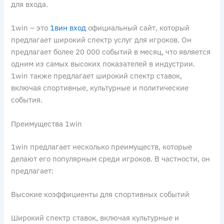
для входа.
1win – это
1вин вход
официальный сайт, который
предлагает широкий спектр услуг для игроков. Он
предлагает более 20 000 событий в месяц, что является
одним из самых высоких показателей в индустрии.
1win также предлагает широкий спектр ставок,
включая спортивные, культурные и политические
события.
Преимущества 1win
1win предлагает несколько преимуществ, которые
делают его популярным среди игроков. В частности, он
предлагает:
Высокие коэффициенты для спортивных событий
Широкий спектр ставок, включая культурные и