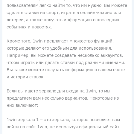
пользователям легко найти то, что им нужно. Вы можете
сделать ставки на спорт, играть в онлайн-казино или
лотереи, а также получать информацию о последних
событиях и новостях.
Кроме того, 1win предлагает множество функций,
которые делают его удобным для использования.
Например, вы можете создавать несколько аккаунтов,
чтобы играть или делать ставки под разными именами.
Вы также можете получать информацию о вашем счете
и истории ставок.
Если вы ищете зеркало для входа на 1win, то мы
предлагаем вам несколько вариантов. Некоторые из
них включают:
1win зеркало 1 – это зеркало, которое позволяет вам
войти на сайт 1win, не используя официальный сайт.