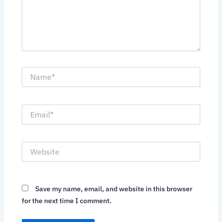
Name*
Email*
Website
Save my name, email, and website in this browser
for the next time I comment.