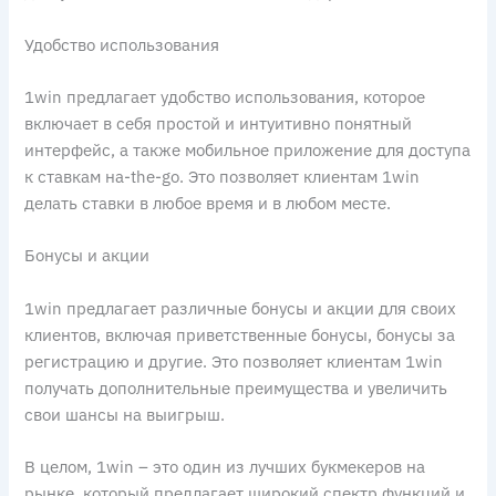
Удобство использования
1win предлагает удобство использования, которое
включает в себя простой и интуитивно понятный
интерфейс, а также мобильное приложение для доступа
к ставкам на-the-go. Это позволяет клиентам 1win
делать ставки в любое время и в любом месте.
Бонусы и акции
1win предлагает различные бонусы и акции для своих
клиентов, включая приветственные бонусы, бонусы за
регистрацию и другие. Это позволяет клиентам 1win
получать дополнительные преимущества и увеличить
свои шансы на выигрыш.
В целом, 1win – это один из лучших букмекеров на
рынке, который предлагает широкий спектр функций и