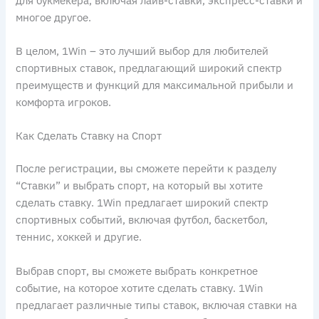
для букмекера, включая лайв-ставки, экспресс-ставки и
многое другое.
В целом, 1Win – это лучший выбор для любителей
спортивных ставок, предлагающий широкий спектр
преимуществ и функций для максимальной прибыли и
комфорта игроков.
Как Сделать Ставку на Спорт
После регистрации, вы сможете перейти к разделу
“Ставки” и выбрать спорт, на который вы хотите
сделать ставку. 1Win предлагает широкий спектр
спортивных событий, включая футбол, баскетбол,
теннис, хоккей и другие.
Выбрав спорт, вы сможете выбрать конкретное
событие, на которое хотите сделать ставку. 1Win
предлагает различные типы ставок, включая ставки на