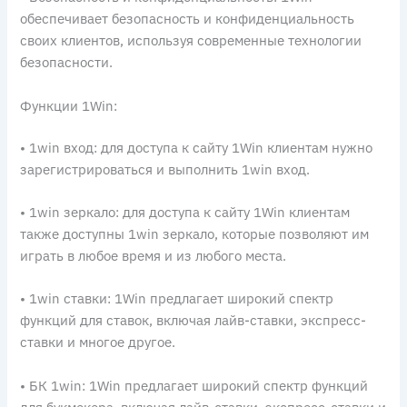
обеспечивает безопасность и конфиденциальность
своих клиентов, используя современные технологии
безопасности.
Функции 1Win:
• 1win вход: для доступа к сайту 1Win клиентам нужно
зарегистрироваться и выполнить 1win вход.
• 1win зеркало: для доступа к сайту 1Win клиентам
также доступны 1win зеркало, которые позволяют им
играть в любое время и из любого места.
• 1win ставки: 1Win предлагает широкий спектр
функций для ставок, включая лайв-ставки, экспресс-
ставки и многое другое.
• БК 1win: 1Win предлагает широкий спектр функций