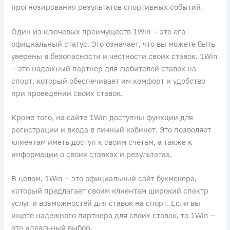
прогнозирования результатов спортивных событий.
Один из ключевых преимуществ 1Win – это его
официальный статус. Это означает, что вы можете быть
уверены в безопасности и честности своих ставок. 1Win
– это надежный партнер для любителей ставок на
спорт, который обеспечивает им комфорт и удобство
при проведении своих ставок.
Кроме того, на сайте 1Win доступны функции для
регистрации и входа в личный кабинет. Это позволяет
клиентам иметь доступ к своим счетам, а также к
информации о своих ставках и результатах.
В целом, 1Win – это официальный сайт букмекера,
который предлагает своим клиентам широкий спектр
услуг и возможностей для ставок на спорт. Если вы
ищете надежного партнера для своих ставок, то 1Win –
это идеальный выбор.