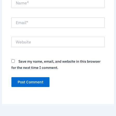
Name*
Email*
Website
Save my name, email, and website in this browser
for the next time I comment.