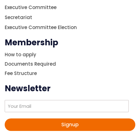
Executive Committee
Secretariat
Executive Committee Election
Membership
How to apply
Documents Required
Fee Structure
Newsletter
Signup