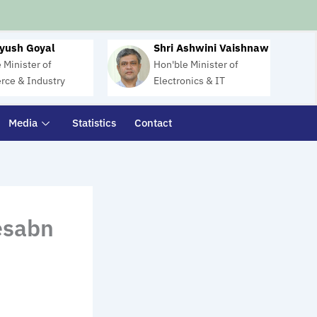
iyush Goyal
Shri Ashwini Vaishnaw
 Minister of
Hon'ble Minister of
ce & Industry
Electronics & IT
Media
Statistics
Contact
esabn