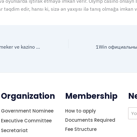
 oyunlarda iştirak etməyə imkan verir. Olymp casino onlayn s
təqdim edir, hansı ki, sizə ən yaxşısı ilə tanış olmağa imkan ve
Mostbet AZ – bukmeker ve kazino Mostbet Giri rsmi sayt.30574
Organization
Membership
N
Government Nominee
How to apply
Documents Required
Executive Committee
Fee Structure
Secretariat