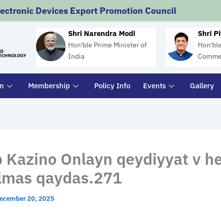
lectronic Devices Export Promotion Council
Shri Narendra Modi
Shri P
Hon'ble Prime Minister of
Hon'ble
India
Commer
on
Membership
Policy Info
Events
Gallery
 Kazino Onlayn qeydiyyat v h
lmas qaydas.271
ecember 20, 2025