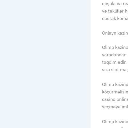
qoşula və re
və təkliflər
dəstək koman
Onlayn kazi
Olimp kazino
yaradandan s
təqdim edir, 
sizə slot maş
Olimp kazino
köçürməlisin
casino online
seçməyə imk
Olimp kazino 