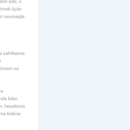
dim edir, o
 etmək üçün
əri oxumaqla
i səhifəsinə
i
ünvanı və
və
la bilər.
n, hesabınızı
mə linkinə