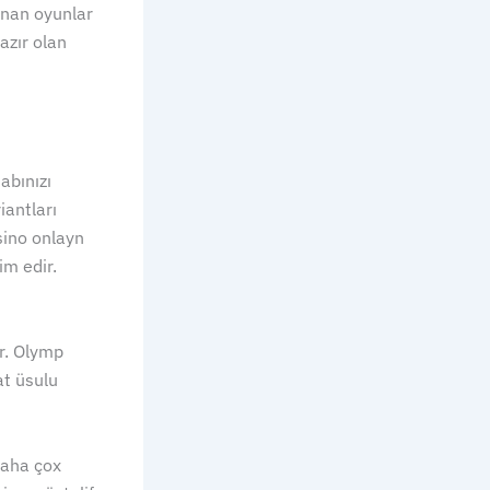
unan oyunlar
azır olan
abınızı
iantları
sino onlayn
im edir.
r. Olymp
at üsulu
daha çox