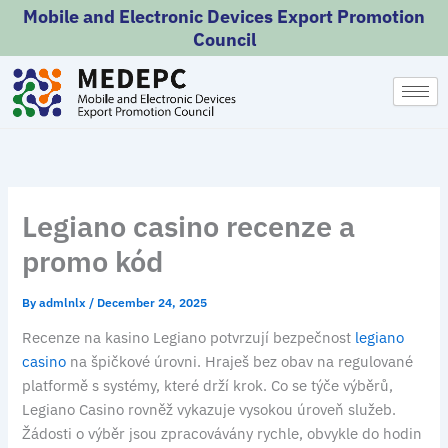
Skip
Mobile and Electronic Devices Export Promotion
to
Council
content
Legiano casino recenze a
promo kód
By
admlnlx
/
December 24, 2025
Recenze na kasino Legiano potvrzují bezpečnost
legiano
casino
na špičkové úrovni. Hraješ bez obav na regulované
platformě s systémy, které drží krok. Co se týče výběrů,
Legiano Casino rovněž vykazuje vysokou úroveň služeb.
Žádosti o výběr jsou zpracovávány rychle, obvykle do hodin