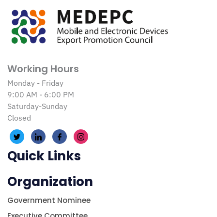
Working Hours
Monday - Friday
9:00 AM - 6:00 PM
Saturday-Sunday
Closed
Quick Links
Organization
Government Nominee
Executive Committee