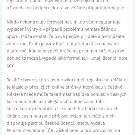
registrační bonus. Pozitivní recenze nejsou ani na
uživatelskou podporu, která ve většině případů nereaguje.
Nikdo nekontroluje férovost her, nikdo vám negarantuje
vyplacení výhry a v případě problému nemáte žádnou
oporu. Může se stát, že o své peníze přijdete a nezmůžete
vůbec nic. Proto je vždy lepší dát přednost licencované
platformě, kde je bezpečí hráče na prvním místě. Na první
pohled to možná vypadá jako formalita – „mají licenci, no a
co?
Jestliže byste se na vlastní riziko chtěli registrovat, uděláte
to klasicky přes jejich online stránky, které jsou v češtině.
Některé hráče může také zmást nabídka bonusů v českých
korunách. Většina nelegálních online casin totiž
české koruny nenabízí a lze v nich hrát pouze v eurech.
Online casin neustále přibývá, ovšem jen málo z nich
disponuje platnou českou licencí, kterou vydává
Ministerstvo financí ČR. Získat licenci pro provoz online