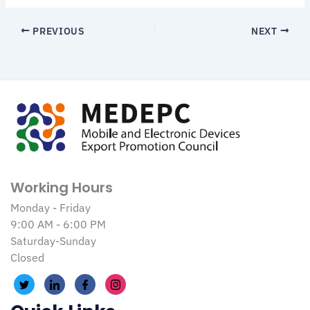
PREVIOUS
NEXT
Working Hours
Monday - Friday
9:00 AM - 6:00 PM
Saturday-Sunday
Closed