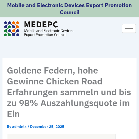
Skip
Mobile and Electronic Devices Export Promotion
to
Council
content
Goldene Federn, hohe
Gewinne Chicken Road
Erfahrungen sammeln und bis
zu 98% Auszahlungsquote im
Ein
By
admlnlx
/
December 25, 2025