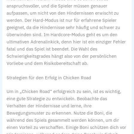
anspruchsvoller, und die Spieler müssen genauer
aufpassen, um nicht von den Hindernissen erwischt zu
werden. Der Hard-Modus ist nur für erfahrene Spieler
geeignet, da die Hindernisse sehr häufig und schwer zu
überwinden sind. Im Hardcore-Modus geht es um den
ultimativen Adrenalinkick, denn hier ist ein einziger Fehler
fatal und das Spiel ist beendet. Die Wahl des
Schwierigkeitsgrades hängt also von der persönlichen
Vorliebe und dem Risikobereitschaft ab.
Strategien für den Erfolg in Chicken Road
Um in „Chicken Road“ erfolgreich zu sein, ist es wichtig,
eine gute Strategie zu entwickeln. Beobachte das
Verhalten der Hindernisse und lerne, ihre
Bewegungsmuster zu erkennen. Nutze die Boni, die
während des Spiels gesammelt werden können, um dir
einen Vorteil zu verschaffen. Einige Boni schützen dich vor