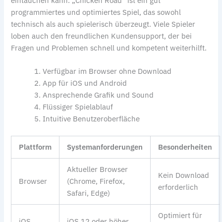
eintauchen kann. „Chicken Road“ ist ein gut
programmiertes und optimiertes Spiel, das sowohl
technisch als auch spielerisch überzeugt. Viele Spieler
loben auch den freundlichen Kundensupport, der bei
Fragen und Problemen schnell und kompetent weiterhilft.
Verfügbar im Browser ohne Download
App für iOS und Android
Ansprechende Grafik und Sound
Flüssiger Spielablauf
Intuitive Benutzeroberfläche
Plattform
Systemanforderungen
Besonderheiten
Aktueller Browser
Kein Download
Browser
(Chrome, Firefox,
erforderlich
Safari, Edge)
Optimiert für
iOS
iOS 12 oder höher