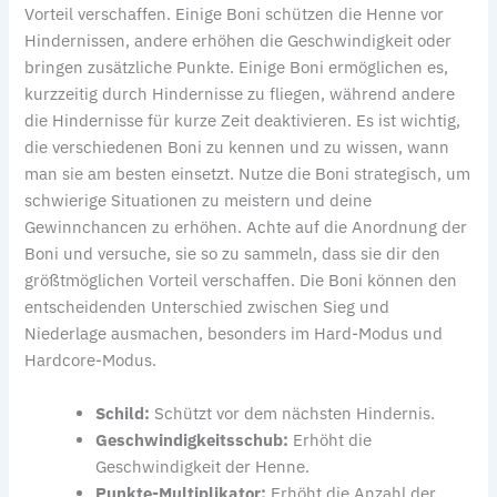
Vorteil verschaffen. Einige Boni schützen die Henne vor
Hindernissen, andere erhöhen die Geschwindigkeit oder
bringen zusätzliche Punkte. Einige Boni ermöglichen es,
kurzzeitig durch Hindernisse zu fliegen, während andere
die Hindernisse für kurze Zeit deaktivieren. Es ist wichtig,
die verschiedenen Boni zu kennen und zu wissen, wann
man sie am besten einsetzt. Nutze die Boni strategisch, um
schwierige Situationen zu meistern und deine
Gewinnchancen zu erhöhen. Achte auf die Anordnung der
Boni und versuche, sie so zu sammeln, dass sie dir den
größtmöglichen Vorteil verschaffen. Die Boni können den
entscheidenden Unterschied zwischen Sieg und
Niederlage ausmachen, besonders im Hard-Modus und
Hardcore-Modus.
Schild:
Schützt vor dem nächsten Hindernis.
Geschwindigkeitsschub:
Erhöht die
Geschwindigkeit der Henne.
Punkte-Multiplikator:
Erhöht die Anzahl der