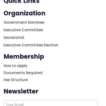
Quick Links
Organization
Government Nominee
Executive Committee
Secretariat
Executive Committee Election
Membership
How to apply
Documents Required
Fee Structure
Newsletter