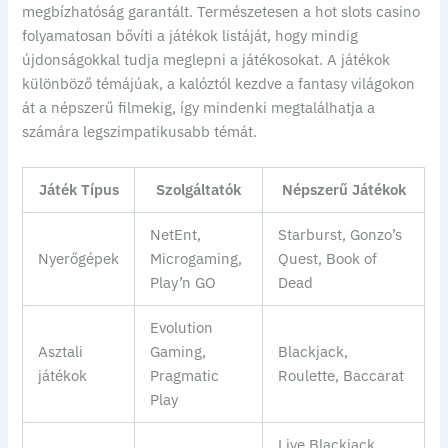
megbízhatóság garantált. Természetesen a hot slots casino
folyamatosan bővíti a játékok listáját, hogy mindig
újdonságokkal tudja meglepni a játékosokat. A játékok
különböző témájúak, a kalóztól kezdve a fantasy világokon
át a népszerű filmekig, így mindenki megtalálhatja a
számára legszimpatikusabb témát.
Játék Típus
Szolgáltatók
Népszerű Játékok
NetEnt,
Starburst, Gonzo’s
Nyerőgépek
Microgaming,
Quest, Book of
Play’n GO
Dead
Evolution
Asztali
Gaming,
Blackjack,
játékok
Pragmatic
Roulette, Baccarat
Play
Live Blackjack,