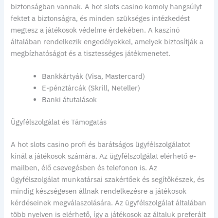
biztonságban vannak. A hot slots casino komoly hangsúlyt
fektet a biztonságra, és minden szükséges intézkedést
megtesz a játékosok védelme érdekében. A kaszinó
általában rendelkezik engedélyekkel, amelyek biztosítják a
megbízhatóságot és a tisztességes játékmenetet.
Bankkártyák (Visa, Mastercard)
E-pénztárcák (Skrill, Neteller)
Banki átutalások
Ügyfélszolgálat és Támogatás
A hot slots casino profi és barátságos ügyfélszolgálatot
kínál a játékosok számára. Az ügyfélszolgálat elérhető e-
mailben, élő csevegésben és telefonon is. Az
ügyfélszolgálat munkatársai szakértőek és segítőkészek, és
mindig készségesen állnak rendelkezésre a játékosok
kérdéseinek megválaszolására. Az ügyfélszolgálat általában
több nyelven is elérhető, így a játékosok az általuk preferált