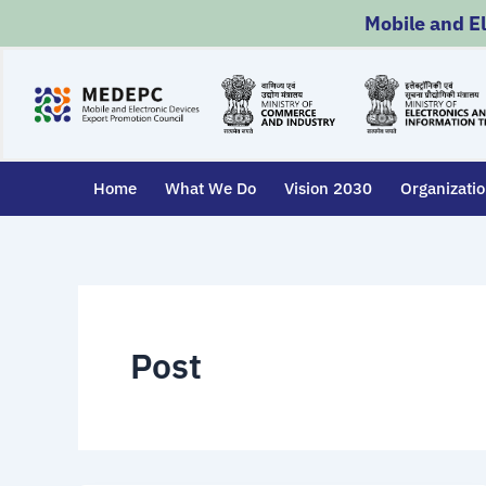
Skip
Mobile and E
to
content
Home
What We Do
Vision 2030
Organizati
Post