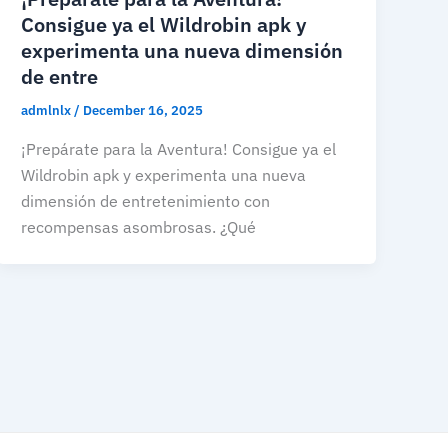
Consigue ya el Wildrobin apk y
experimenta una nueva dimensión
de entre
admlnlx
/
December 16, 2025
¡Prepárate para la Aventura! Consigue ya el
Wildrobin apk y experimenta una nueva
dimensión de entretenimiento con
recompensas asombrosas. ¿Qué