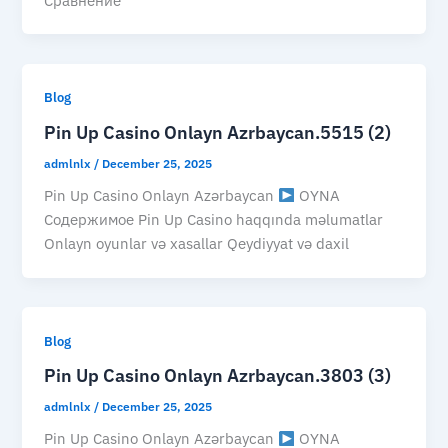
Сравнение
Blog
Pin Up Casino Onlayn Azrbaycan.5515 (2)
admlnlx
/
December 25, 2025
Pin Up Casino Onlayn Azərbaycan
OYNA
Содержимое Pin Up Casino haqqında məlumatlar
Onlayn oyunlar və xasallar Qeydiyyat və daxil
Blog
Pin Up Casino Onlayn Azrbaycan.3803 (3)
admlnlx
/
December 25, 2025
Pin Up Casino Onlayn Azərbaycan
OYNA