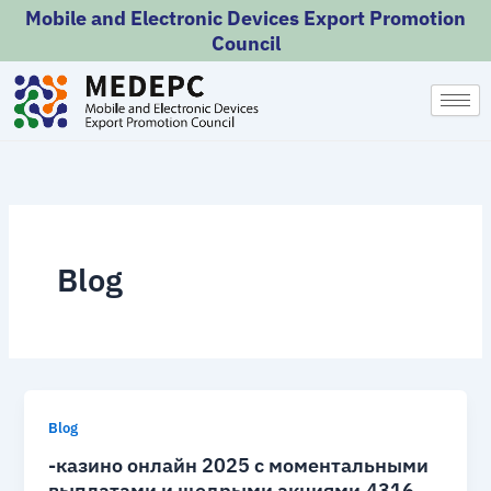
Skip
Mobile and Electronic Devices Export Promotion
to
Council
content
Blog
Blog
-казино онлайн 2025 с моментальными
выплатами и щедрыми акциями.4316