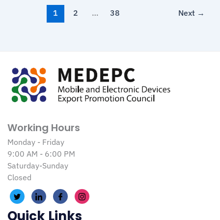
1
2
…
38
Next
→
Working Hours
Monday - Friday
9:00 AM - 6:00 PM
Saturday-Sunday
Closed
Quick Links